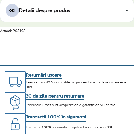
Detalii despre produs
Articol: 208192
Returnări ușoare
Te-ai răzgândit? Nicio problemă. procesul nostru de returnare este
ușor.
30 de zile pentru returnare
Produsele Crocs sunt acoperite de o garanție de 90 de zile.
Tranzacții 100% în siguranță
Tranzacție 100% securizată cu ajutorul unei conexiuni SSL.