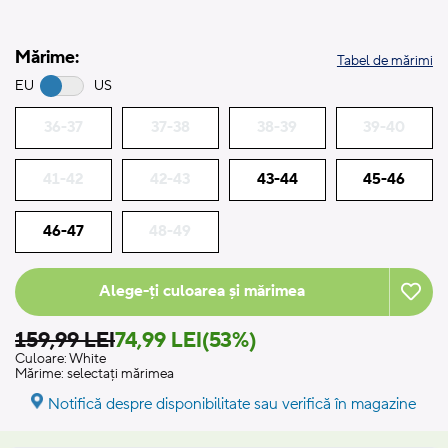
Mărime:
Tabel de mărimi
EU
US
36-37
37-38
38-39
39-40
41-42
42-43
43-44
45-46
46-47
48-49
Alege-ți culoarea și mărimea
159,99 LEI
74,99 LEI
(53%)
Culoare:
White
Mărime:
selectați mărimea
Notifică despre disponibilitate sau verifică în magazine