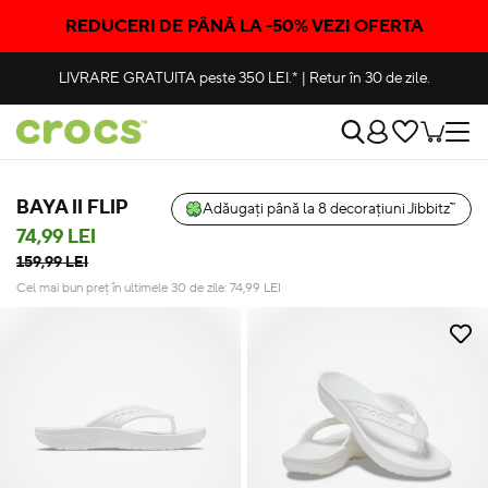
REDUCERI DE PÂNĂ LA -50% VEZI OFERTA
LIVRARE GRATUITA
peste 350 LEI.*
|
Retur în 30 de zile.
BAYA II FLIP
Adăugați până la 8 decorațiuni Jibbitz™
74,99 LEI
159,99 LEI
Cel mai bun preț în ultimele 30 de zile:
74,99
LEI