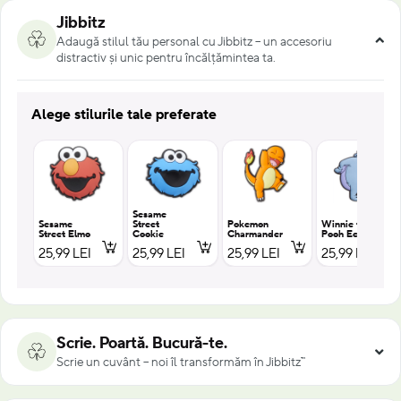
Jibbitz
Adaugă stilul tău personal cu Jibbitz – un accesoriu
distractiv și unic pentru încălțămintea ta.
Alege stilurile tale preferate
Sesame
Sesame
Street
Pokemon
Winnie the
Street Elmo
Cookie
Charmander
Pooh Eeyore
25,99 LEI
25,99 LEI
25,99 LEI
25,99 LEI
Scrie. Poartă. Bucură-te.
Scrie un cuvânt – noi îl transformăm în Jibbitz™