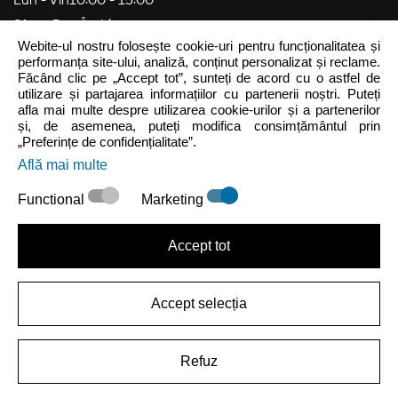
Lun - Vin
10:00 - 15:00
Sâm - Dum
Închis
Webite-ul nostru folosește cookie-uri pentru funcționalitatea și
crocs.ro@intersocks.pl
performanța site-ului, analiză, conținut personalizat și reclame.
Făcând clic pe „Accept tot”, sunteți de acord cu o astfel de
40
utilizare și partajarea informațiilor cu partenerii noștri. Puteți
afla mai multe despre utilizarea cookie-urilor și a partenerilor
și, de asemenea, puteți modifica consimțământul prin
Trimite
„Preferințe de confidențialitate”.
Află mai multe
Accept
Politica de Confidențialitate
.
Functional
Marketing
Accept tot
Accept selecția
|
Politica Privind Confidențialitatea
Termenii de Utilizare
Refuz
2026 ARKROD Sp. z o.o.