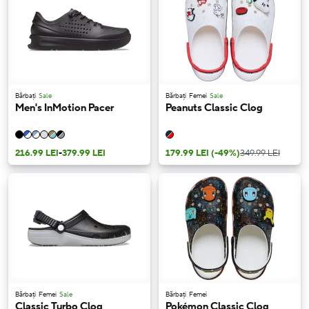
Bărbați
Sale
Bărbați
Femei
Sale
Men's InMotion Pacer
Peanuts Classic Clog
216.99 LEI
-
379.99 LEI
179.99 LEI
(-49%)
349.99 LEI
Bărbați
Femei
Sale
Bărbați
Femei
Classic Turbo Clog
Pokémon Classic Clog