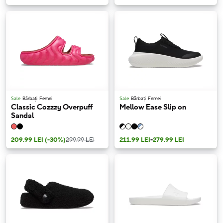
Sale
Bărbați
Femei
Sale
Bărbați
Femei
Classic Cozzzy Overpuff
Mellow Ease Slip on
Sandal
209.99 LEI
(-30%)
299.99 LEI
211.99 LEI
-
279.99 LEI