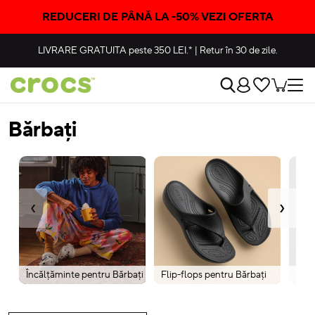
REDUCERI DE PÂNĂ LA -50% VEZI OFERTA
LIVRARE GRATUITA
peste 350 LEI.*
|
Retur în 30 de zile.
Bărbați
‹
›
Încălțăminte pentru Bărbați
Flip-flops pentru Bărbați
Cam