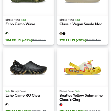
Bărbați
Femei
Sale
Bărbați
Femei
Sale
Echo Camo Wave
Classic Vegan Suede Moc
184.99 LEI
(-51%)
379.99 LEI
279.99 LEI
(-20%)
349.99 LEI
Sale
Bărbați
Femei
Bărbați
Femei
Sale
Echo Camo RO Clog
Beatles Yellow Submarine
Classic Clog