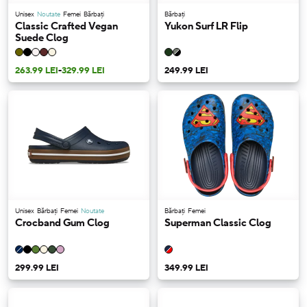
Unisex
Noutate
Femei
Bărbați
Bărbați
Classic Crafted Vegan
Yukon Surf LR Flip
Suede Clog
263.99 LEI
-
329.99 LEI
249.99 LEI
Unisex
Bărbați
Femei
Noutate
Bărbați
Femei
Crocband Gum Clog
Superman Classic Clog
299.99 LEI
349.99 LEI