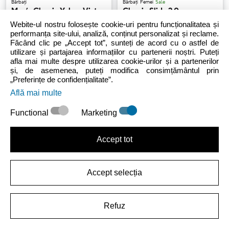
Bărbați
Bărbați
Femei
Sale
Men’s Classic Yukon Vista
Classic Slide 2.0
II LiteRide™ Clog
Webite-ul nostru folosește cookie-uri pentru funcționalitatea și
performanța site-ului, analiză, conținut personalizat și reclame.
Făcând clic pe „Accept tot”, sunteți de acord cu o astfel de
275.99 LEI
-
349.99 LEI
119.99 LEI
(-20%)
149.99 LEI
utilizare și partajarea informațiilor cu partenerii noștri. Puteți
afla mai multe despre utilizarea cookie-urilor și a partenerilor
și, de asemenea, puteți modifica consimțământul prin
„Preferințe de confidențialitate”.
Află mai multe
Functional
Marketing
Accept tot
Bărbați
Femei
Sale
Sale
Bărbați
Femei
Unisex
LiteRide™ Flip
Echo Clog
Accept selecția
+ 2
115.99 LEI
(-42%)
199.99 LEI
243.99 LEI
-
349.99 LEI
Refuz