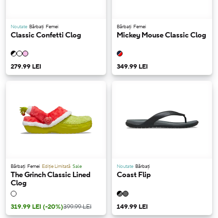
Noutate
Bărbați
Femei
Bărbați
Femei
Classic Confetti Clog
Mickey Mouse Classic Clog
279.99 LEI
349.99 LEI
Bărbați
Femei
Ediție Limitată
Sale
Noutate
Bărbați
The Grinch Classic Lined
Coast Flip
Clog
319.99 LEI
(-20%)
399.99 LEI
149.99 LEI