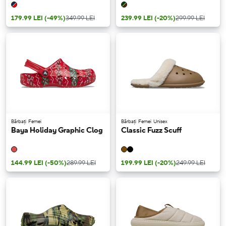
179.99 LEI
(-49%)
349.99 LEI
239.99 LEI
(-20%)
299.99 LEI
Bărbați
Femei
Bărbați
Femei
Unisex
Baya Holiday Graphic Clog
Classic Fuzz Scuff
144.99 LEI
(-50%)
289.99 LEI
199.99 LEI
(-20%)
249.99 LEI