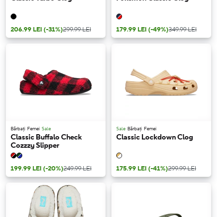
206.99 LEI
(-31%)
299.99 LEI
179.99 LEI
(-49%)
349.99 LEI
Bărbați
Femei
Sale
Sale
Bărbați
Femei
Classic Buffalo Check
Classic Lockdown Clog
Cozzzy Slipper
199.99 LEI
(-20%)
249.99 LEI
175.99 LEI
(-41%)
299.99 LEI