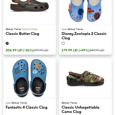
Bărbați
Femei
Ediție Limitată
Sale
Bărbați
Femei
Classic Butter Clog
Disney Zootopia 2 Classic
Clog
206.99 LEI
(-31%)
299.99 LEI
179.99 LEI
(-49%)
349.99 LEI
Sale
Bărbați
Femei
Bărbați
Femei
Fantastic 4 Classic Clog
Classic Unfurgettable
Camo Clog