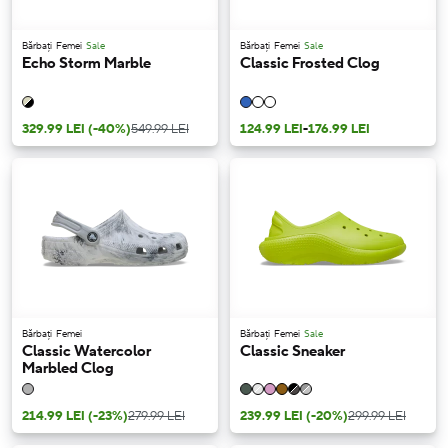
Bărbați
Femei
Sale
Bărbați
Femei
Sale
Echo Storm Marble
Classic Frosted Clog
329.99 LEI
(-40%)
549.99 LEI
124.99 LEI
-
176.99 LEI
Bărbați
Femei
Bărbați
Femei
Sale
Classic Watercolor
Classic Sneaker
Marbled Clog
214.99 LEI
(-23%)
279.99 LEI
239.99 LEI
(-20%)
299.99 LEI