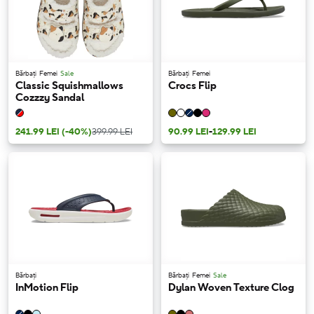
Bărbați
Femei
Sale
Bărbați
Femei
Classic Squishmallows
Crocs Flip
Cozzzy Sandal
241.99 LEI
(-40%)
399.99 LEI
90.99 LEI
-
129.99 LEI
Bărbați
Bărbați
Femei
Sale
InMotion Flip
Dylan Woven Texture Clog