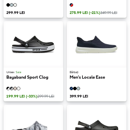
299.99 LEI
275.99 LEI
(-21%)
349.99 LEI
Unisex
Sale
Bărbați
Bayaband Sport Clog
Men's Locale Ease
199.99 LEI
(-33%)
299.99 LEI
399.99 LEI