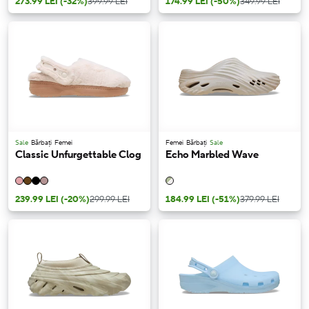
273.99 LEI
(-32%)
399.99 LEI
174.99 LEI
(-50%)
349.99 LEI
Sale
Bărbați
Femei
Femei
Bărbați
Sale
Classic Unfurgettable Clog
Echo Marbled Wave
239.99 LEI
(-20%)
299.99 LEI
184.99 LEI
(-51%)
379.99 LEI