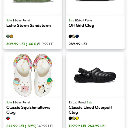
Sale
Bărbați
Femei
Sale
Bărbați
Femei
Echo Storm Sandstorm
Off Grid Clog
309.99 LEI
(-40%)
519.99 LEI
289.99 LEI
Sale
Bărbați
Femei
Bărbați
Femei
Sale
Classic Squishmallows
Classic Lined Overpuff
Clog
Clog
211.99 LEI
(-39%)
349.99 LEI
197.99 LEI
-
263.99 LEI