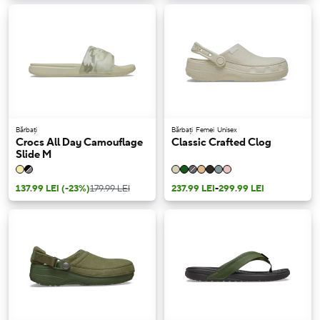
Bărbați
Bărbați
Femei
Unisex
Crocs All Day Camouflage
Classic Crafted Clog
Slide M
137.99 LEI
(-23%)
179.99 LEI
237.99 LEI
-
299.99 LEI