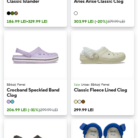
Classic Islander
Aries Arise Classic Clog
186.99 LEI
-
329.99 LEI
303.99 LEI
(-20%)
379.99 LEI
Bărbați
Femei
Sale
Unisex
Bărbați
Femei
Crocband Speckled Band
Classic Fleece Lined Clog
Clog
206.99 LEI
(-31%)
299.99 LEI
299.99 LEI