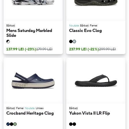
Bărbați
Noutate
Bărbați
Femei
Mens Saturday Marbled
Classic Evo Clog
Slide
137.99 LEI
(-23%)
179.99 LEI
237.99 LEI
(-21%)
299.99 LEI
Bărbați
Femei
Noutate
Unisex
Bărbați
Crocband Heritage Clog
Yukon Vista II LR Flip