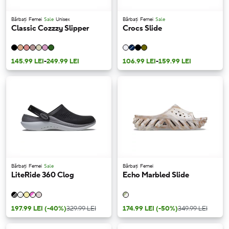
Bărbați
Femei
Sale
Unisex
Bărbați
Femei
Sale
Classic Cozzzy Slipper
Crocs Slide
145.99 LEI
-
249.99 LEI
106.99 LEI
-
159.99 LEI
Bărbați
Femei
Sale
Bărbați
Femei
LiteRide 360 Clog
Echo Marbled Slide
197.99 LEI
(-40%)
329.99 LEI
174.99 LEI
(-50%)
349.99 LEI