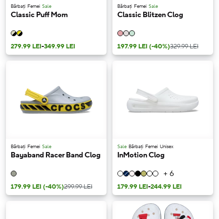
Bărbați
Femei
Sale
Bărbați
Femei
Sale
Classic Puff Mom
Classic Blitzen Clog
279.99 LEI
-
349.99 LEI
197.99 LEI
(-40%)
329.99 LEI
Bărbați
Femei
Sale
Sale
Bărbați
Femei
Unisex
Bayaband Racer Band Clog
InMotion Clog
+ 6
179.99 LEI
(-40%)
299.99 LEI
179.99 LEI
-
244.99 LEI