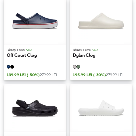
Bărbați
Femei
Sale
Bărbați
Femei
Sale
Off Court Clog
Dylan Clog
139.99 LEI
(-50%)
279.99 LEI
195.99 LEI
(-30%)
279.99 LEI