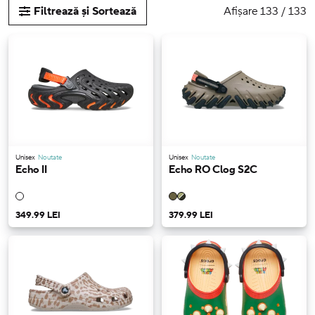
Afișare 133 / 133
Filtrează și Sortează
Unisex
Noutate
Unisex
Noutate
Echo II
Echo RO Clog S2C
349.99 LEI
379.99 LEI