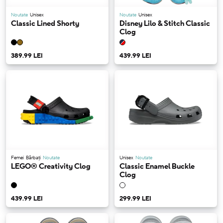
Noutate
Unisex
Noutate
Unisex
Classic Lined Shorty
Disney Lilo & Stitch Classic
Clog
389.99 LEI
439.99 LEI
Femei
Bărbați
Noutate
Unisex
Noutate
LEGO® Creativity Clog
Classic Enamel Buckle
Clog
439.99 LEI
299.99 LEI