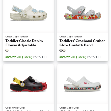
Unisex Copii
Toddler
Unisex Copii
Toddler
Toddler Classic Denim
Toddlers' Crocband Cruiser
Flower Adjustable
Glow Confetti Band
Backstrap Clog
159.99 LEI
(-20%)
199.99 LEI
159.99 LEI
(-20%)
199.99 LEI
Copii
Unisex Copii
Unisex Copii
Copii