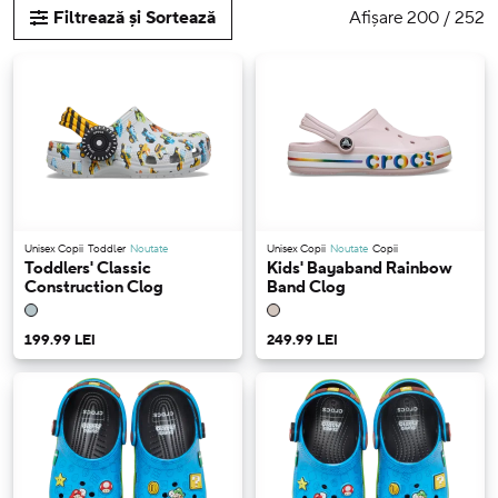
Afișare 200 / 252
Filtrează și Sortează
Unisex Copii
Toddler
Noutate
Unisex Copii
Noutate
Copii
Toddlers' Classic
Kids' Bayaband Rainbow
Construction Clog
Band Clog
199.99 LEI
249.99 LEI