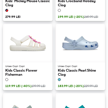
Kids’ Mickey Mouse Classic
Kids Crocband Holiday
Clog
Clog
279.99 LEI
199.99 LEI
(-20%)
249.99 LEI
Unisex Copii
Copii
Unisex Copii
Copii
Kids Classic Flower
Kids Classic Pearl Shine
Fisherman
Clog
119.99 LEI
(-40%)
199.99 LEI
183.99 LEI
(-20%)
229.99 LEI