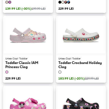
139.99 LEI
(-30%)
199.99 LEI
229.99 LEI
Unisex Copii
Toddler
Unisex Copii
Toddler
Toddler Classic IAM
Toddler Crocband Holiday
Princess Clog
Clog
229.99 LEI
183.99 LEI
(-20%)
229.99 LEI