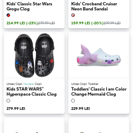
Kids' Classic Star Wars
Kids' Crocband Cruiser
Grogu Clog
Neon Band Sandal
214.99 LEI
(-23%)
279.99 LEI
159.99 LEI
(-20%)
199.99 LEI
Unisex Copii
Noutate
Copii
Unisex Copii
Toddler
Kids STAR WARS™
Toddlers' Classic I am Color
Hyperspace Classic Clog
Change Mermaid Clog
279.99 LEI
229.99 LEI