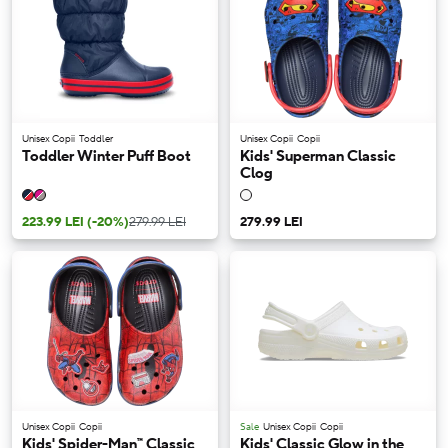
Unisex Copii
Toddler
Unisex Copii
Copii
Toddler Winter Puff Boot
Kids' Superman Classic
Clog
223.99 LEI
(-20%)
279.99 LEI
279.99 LEI
Unisex Copii
Copii
Sale
Unisex Copii
Copii
Kids' Spider-Man™ Classic
Kids' Classic Glow in the