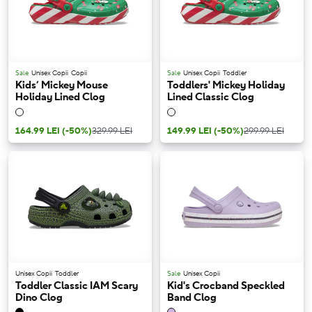
Sale
Unisex Copii
Copii
Sale
Unisex Copii
Toddler
Kids’ Mickey Mouse
Toddlers' Mickey Holiday
Holiday Lined Clog
Lined Classic Clog
164.99 LEI
(-50%)
329.99 LEI
149.99 LEI
(-50%)
299.99 LEI
Unisex Copii
Toddler
Sale
Unisex Copii
Toddler Classic IAM Scary
Kid's Crocband Speckled
Dino Clog
Band Clog