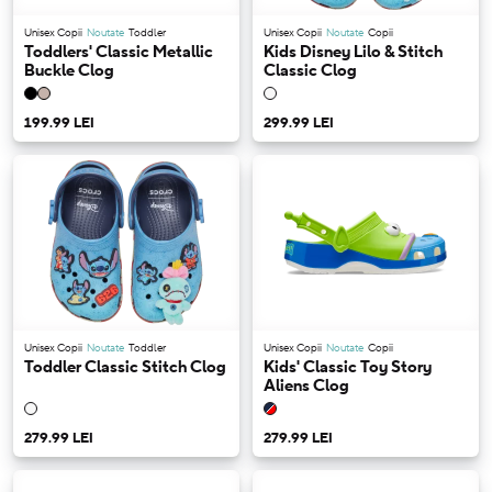
Unisex Copii
Noutate
Toddler
Unisex Copii
Noutate
Copii
Toddlers' Classic Metallic
Kids Disney Lilo & Stitch
Buckle Clog
Classic Clog
199.99 LEI
299.99 LEI
Unisex Copii
Noutate
Toddler
Unisex Copii
Noutate
Copii
Toddler Classic Stitch Clog
Kids' Classic Toy Story
Aliens Clog
279.99 LEI
279.99 LEI