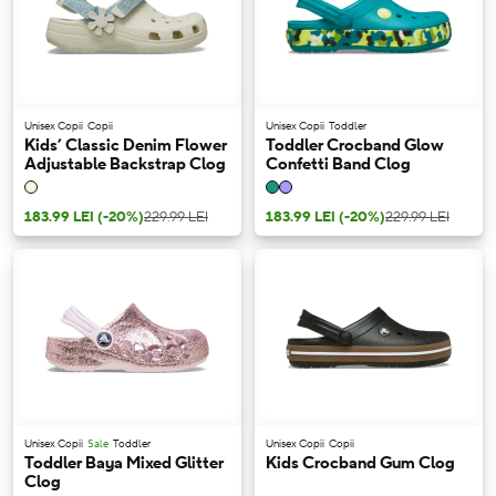
Unisex Copii
Copii
Unisex Copii
Toddler
Kids’ Classic Denim Flower
Toddler Crocband Glow
Adjustable Backstrap Clog
Confetti Band Clog
183.99 LEI
(-20%)
229.99 LEI
183.99 LEI
(-20%)
229.99 LEI
Unisex Copii
Sale
Toddler
Unisex Copii
Copii
Toddler Baya Mixed Glitter
Kids Crocband Gum Clog
Clog