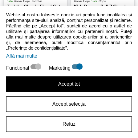
Sale
Unisex Copii
Toddler
Unisex Copii
Sale
Copii
Toddler Classic Floral Cut-
Kids Dragon Ball Z Classic
Out Clog
Clog
Webite-ul nostru folosește cookie-uri pentru funcționalitatea și
performanța site-ului, analiză, conținut personalizat și reclame.
Făcând clic pe „Accept tot”, sunteți de acord cu o astfel de
119.99 LEI
(-40%)
199.99 LEI
154.99 LEI
(-48%)
299.99 LEI
utilizare și partajarea informațiilor cu partenerii noștri. Puteți
afla mai multe despre utilizarea cookie-urilor și a partenerilor
și, de asemenea, puteți modifica consimțământul prin
„Preferințe de confidențialitate”.
Află mai multe
Functional
Marketing
Accept tot
Unisex Copii
Copii
Unisex Copii
Sale
Toddler
Kids' Mickey & Friends
Toddlers' Mickey & Friends
Minnie Classic Clog
Classic Clog
Accept selecția
154.99 LEI
(-48%)
299.99 LEI
124.99 LEI
(-50%)
249.99 LEI
Refuz