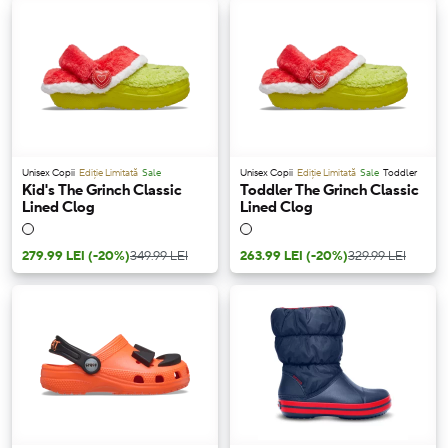
Unisex Copii
Ediție Limitată
Sale
Unisex Copii
Ediție Limitată
Sale
Toddler
Kid's The Grinch Classic
Toddler The Grinch Classic
Lined Clog
Lined Clog
279.99 LEI
(-20%)
349.99 LEI
263.99 LEI
(-20%)
329.99 LEI