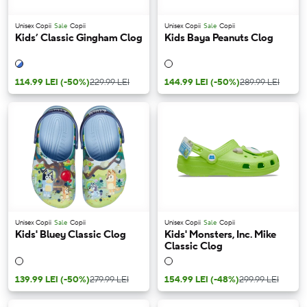
Unisex Copii
Sale
Copii
Unisex Copii
Sale
Copii
Kids’ Classic Gingham Clog
Kids Baya Peanuts Clog
114.99 LEI
(-50%)
229.99 LEI
144.99 LEI
(-50%)
289.99 LEI
Unisex Copii
Sale
Copii
Unisex Copii
Sale
Copii
Kids' Bluey Classic Clog
Kids' Monsters, Inc. Mike
Classic Clog
139.99 LEI
(-50%)
279.99 LEI
154.99 LEI
(-48%)
299.99 LEI