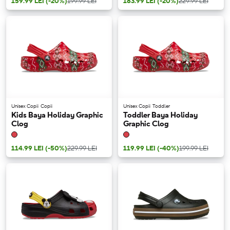
159.99 LEI
(-20%)
199.99 LEI
183.99 LEI
(-20%)
229.99 LEI
Unisex Copii
Copii
Unisex Copii
Toddler
Kids Baya Holiday Graphic
Toddler Baya Holiday
Clog
Graphic Clog
114.99 LEI
(-50%)
229.99 LEI
119.99 LEI
(-40%)
199.99 LEI