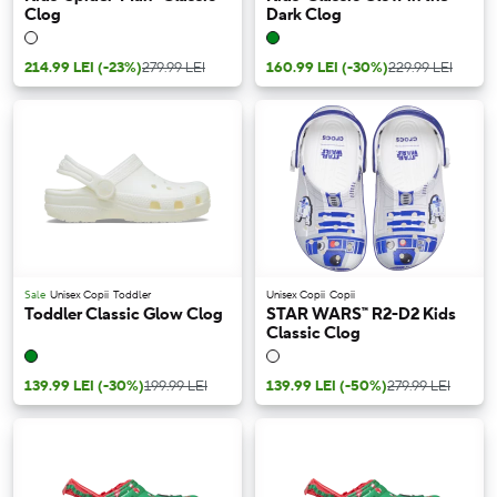
Clog
Dark Clog
214.99 LEI
(-23%)
279.99 LEI
160.99 LEI
(-30%)
229.99 LEI
Sale
Unisex Copii
Toddler
Unisex Copii
Copii
Toddler Classic Glow Clog
STAR WARS™ R2-D2 Kids
Classic Clog
139.99 LEI
(-30%)
199.99 LEI
139.99 LEI
(-50%)
279.99 LEI