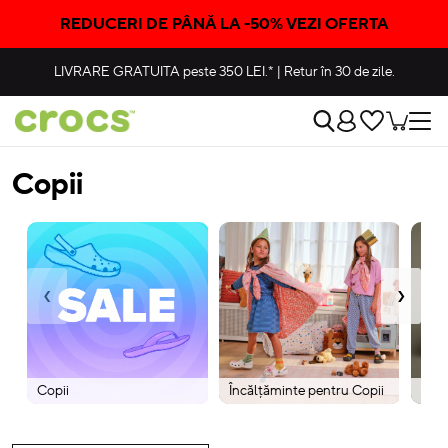
REDUCERI DE PÂNĂ LA -50% VEZI OFERTA
LIVRARE GRATUITA
peste 350 LEI.*
|
Retur în 30 de zile.
Copii
‹
›
Copii
Încălțăminte pentru Copii
Lite