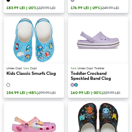
183.99 LEI
(-20%)
229.99 LEI
176.99 LEI
(-29%)
249.99 LEI
Unisex Copii
Sale
Copii
Sale
Unisex Copii
Toddler
Kids Classic Smurfs Clog
Toddler Crocband
Speckled Band Clog
154.99 LEI
(-48%)
299.99 LEI
160.99 LEI
(-30%)
229.99 LEI