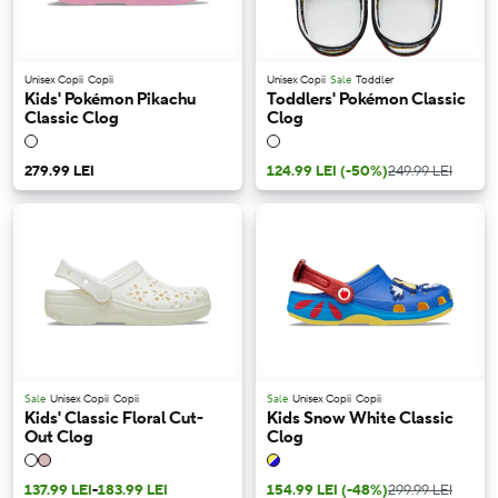
Unisex Copii
Copii
Unisex Copii
Sale
Toddler
Kids' Pokémon Pikachu
Toddlers' Pokémon Classic
Classic Clog
Clog
279.99 LEI
124.99 LEI
(-50%)
249.99 LEI
Sale
Unisex Copii
Copii
Sale
Unisex Copii
Copii
Kids' Classic Floral Cut-
Kids Snow White Classic
Out Clog
Clog
137.99 LEI
-
183.99 LEI
154.99 LEI
(-48%)
299.99 LEI