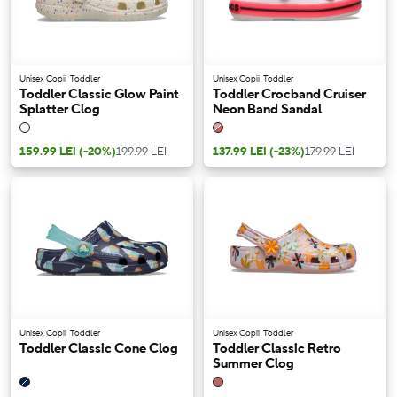
Unisex Copii
Toddler
Unisex Copii
Toddler
Toddler Classic Glow Paint
Toddler Crocband Cruiser
Splatter Clog
Neon Band Sandal
159.99 LEI
(-20%)
199.99 LEI
137.99 LEI
(-23%)
179.99 LEI
Unisex Copii
Toddler
Unisex Copii
Toddler
Toddler Classic Cone Clog
Toddler Classic Retro
Summer Clog