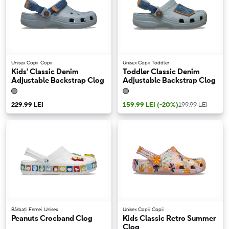
Unisex Copii
Copii
Unisex Copii
Toddler
Kids' Classic Denim
Toddler Classic Denim
Adjustable Backstrap Clog
Adjustable Backstrap Clog
229.99 LEI
159.99 LEI
(-20%)
199.99 LEI
Bărbați
Femei
Unisex
Unisex Copii
Copii
Peanuts Crocband Clog
Kids Classic Retro Summer
Clog