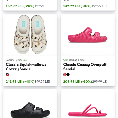
159.99 LEI
(-20%)
199.99 LEI
139.99 LEI
(-30%)
199.99 LEI
Bărbați
Femei
Sale
Sale
Bărbați
Femei
Classic Squishmallows
Classic Cozzzy Overpuff
Cozzzy Sandal
Sandal
241.99 LEI
(-40%)
399.99 LEI
209.99 LEI
(-30%)
299.99 LEI