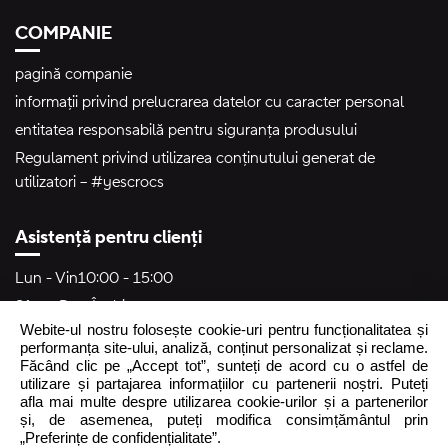
COMPANIE
pagină companie
informații privind prelucrarea datelor cu caracter personal
entitatea responsabilă pentru siguranța produsului
Regulament privind utilizarea conținutului generat de
utilizatori – #yescrocs
Asistență pentru clienți
Lun - Vin
10:00 - 15:00
Sâm - Dum
Închis
Webite-ul nostru folosește cookie-uri pentru funcționalitatea și
crocs.ro@intersocks.pl
performanța site-ului, analiză, conținut personalizat și reclame.
Făcând clic pe „Accept tot”, sunteți de acord cu o astfel de
40
utilizare și partajarea informațiilor cu partenerii noștri. Puteți
afla mai multe despre utilizarea cookie-urilor și a partenerilor
și, de asemenea, puteți modifica consimțământul prin
Trimite
„Preferințe de confidențialitate”.