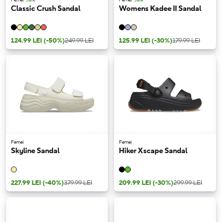
Classic Crush Sandal
Womens Kadee II Sandal
124.99 LEI
(-50%)
249.99 LEI
125.99 LEI
(-30%)
179.99 LEI
Femei
Femei
Skyline Sandal
Hiker Xscape Sandal
227.99 LEI
(-40%)
379.99 LEI
209.99 LEI
(-30%)
299.99 LEI