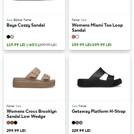
Sale
Bărbați
Femei
Femei
Sale
Baya Cozzy Sandal
Womens Miami Toe Loop
Sandal
119.99 LEI
(-60%)
299.99 LEI
159.99 LEI
-
199.99 LEI
Femei
Sale
Sale
Femei
Womens Crocs Brooklyn
Getaway Platform H-Strap
Sandal Low Wedge
299.99 LEI
229.99 LEI