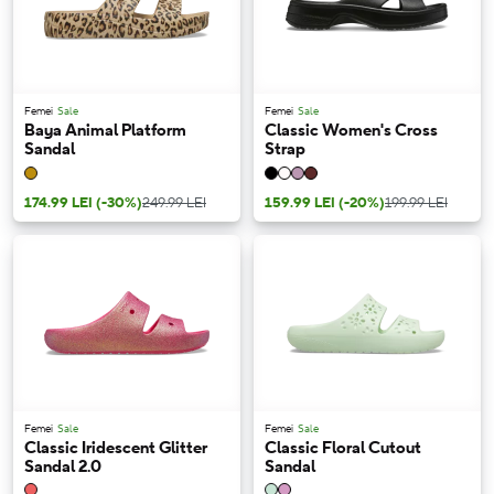
Femei
Sale
Femei
Sale
Baya Animal Platform
Classic Women's Cross
Sandal
Strap
174.99 LEI
(-30%)
249.99 LEI
159.99 LEI
(-20%)
199.99 LEI
Femei
Sale
Femei
Sale
Classic Iridescent Glitter
Classic Floral Cutout
Sandal 2.0
Sandal