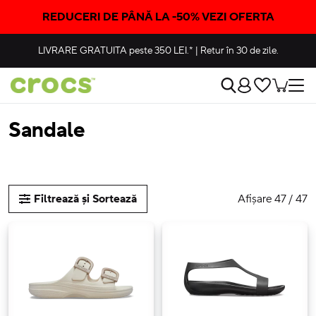
REDUCERI DE PÂNĂ LA -50% VEZI OFERTA
LIVRARE GRATUITA
peste 350 LEI.*
|
Retur în 30 de zile.
Sandale
Afișare 47 / 47
Filtrează și Sortează