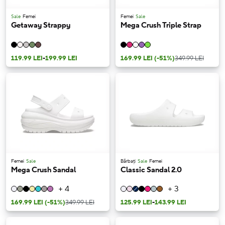
Sale
Femei
Femei
Sale
Getaway Strappy
Mega Crush Triple Strap
119.99 LEI
-
199.99 LEI
169.99 LEI
(-51%)
349.99 LEI
Femei
Sale
Bărbați
Sale
Femei
Mega Crush Sandal
Classic Sandal 2.0
+ 4
+ 3
169.99 LEI
(-51%)
349.99 LEI
125.99 LEI
-
143.99 LEI