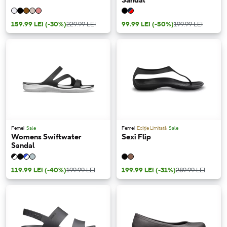
Sandal
159.99 LEI
(-30%)
229.99 LEI
99.99 LEI
(-50%)
199.99 LEI
Femei
Sale
Femei
Ediție Limitată
Sale
Womens Swiftwater
Sexi Flip
Sandal
119.99 LEI
(-40%)
199.99 LEI
199.99 LEI
(-31%)
289.99 LEI