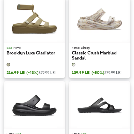
Sale
Femei
Femei
Bărbați
Brooklyn Luxe Gladiator
Classic Crush Marbled
Sandal
216.99 LEI
(-43%)
379.99 LEI
139.99 LEI
(-50%)
279.99 LEI
Femei
Sale
Femei
Sale