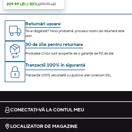
209.99 LEI
(-30%)
299.99 LEI
Returnări ușoare
Te-ai răzgândit? Nicio problemă. procesul nostru de returnare este
ușor.
30 de zile pentru returnare
Produsele Crocs sunt acoperite de o garanție de 90 de zile.
Tranzacții 100% în siguranță
Tranzacție 100% securizată cu ajutorul unei conexiuni SSL.
CONECTAȚI-VĂ LA CONTUL MEU
LOCALIZATOR DE MAGAZINE