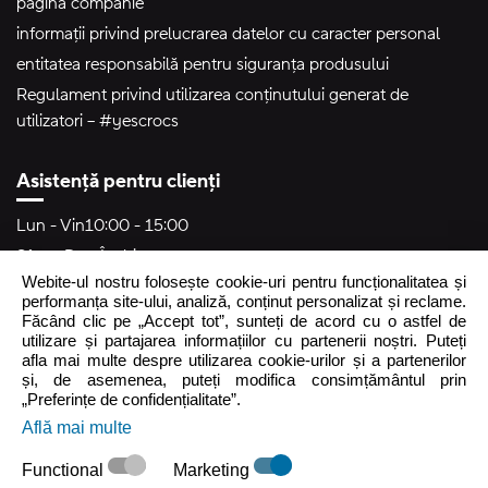
pagină companie
informații privind prelucrarea datelor cu caracter personal
entitatea responsabilă pentru siguranța produsului
Regulament privind utilizarea conținutului generat de
utilizatori – #yescrocs
Asistență pentru clienți
Lun - Vin
10:00 - 15:00
Sâm - Dum
Închis
Webite-ul nostru folosește cookie-uri pentru funcționalitatea și
crocs.ro@intersocks.pl
performanța site-ului, analiză, conținut personalizat și reclame.
Făcând clic pe „Accept tot”, sunteți de acord cu o astfel de
40
utilizare și partajarea informațiilor cu partenerii noștri. Puteți
afla mai multe despre utilizarea cookie-urilor și a partenerilor
și, de asemenea, puteți modifica consimțământul prin
Trimite
„Preferințe de confidențialitate”.
Află mai multe
Accept
Politica de Confidențialitate
.
Functional
Marketing