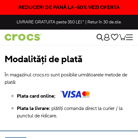
REDUCERI DE PÂNĂ LA -50% VEZI OFERTA
LIVRARE GRATUITA
peste 350 LEI.*
|
Retur în 30 de zile.
Modalități de plată
În magazinul crocs.ro sunt posibile următoarele metode de
plată:
Plata card online;
Plata la livrare:
plătiți comanda direct la curier / la
punctul de ridicare.