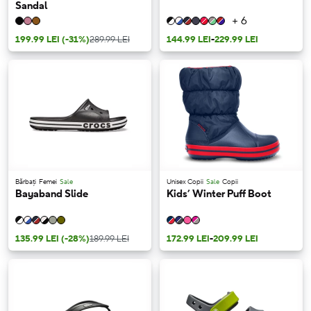
Sandal
+ 6
199.99 LEI
(-31%)
289.99 LEI
144.99 LEI
-
229.99 LEI
Bărbați
Femei
Sale
Unisex Copii
Sale
Copii
Bayaband Slide
Kids’ Winter Puff Boot
135.99 LEI
(-28%)
189.99 LEI
172.99 LEI
-
209.99 LEI