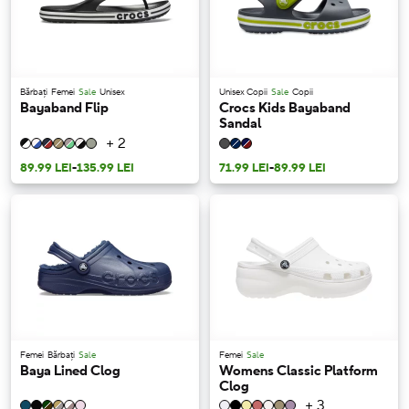
Bărbați
Femei
Sale
Unisex
Unisex Copii
Sale
Copii
Bayaband Flip
Crocs Kids Bayaband
Sandal
+ 2
89.99 LEI
-
135.99 LEI
71.99 LEI
-
89.99 LEI
Femei
Bărbați
Sale
Femei
Sale
Baya Lined Clog
Womens Classic Platform
Clog
+ 3