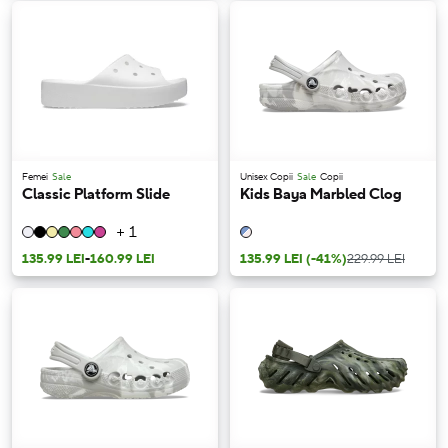
Femei
Sale
Unisex Copii
Sale
Copii
Classic Platform Slide
Kids Baya Marbled Clog
+ 1
135.99 LEI
-
160.99 LEI
135.99 LEI
(-41%)
229.99 LEI