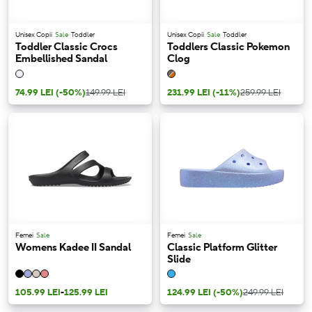
Unisex Copii
Sale
Toddler
Unisex Copii
Sale
Toddler
Toddler Classic Crocs
Toddlers Classic Pokemon
Embellished Sandal
Clog
74.99 LEI
(-50%)
149.99 LEI
231.99 LEI
(-11%)
259.99 LEI
Femei
Sale
Femei
Sale
Womens Kadee II Sandal
Classic Platform Glitter
Slide
105.99 LEI
-
125.99 LEI
124.99 LEI
(-50%)
249.99 LEI