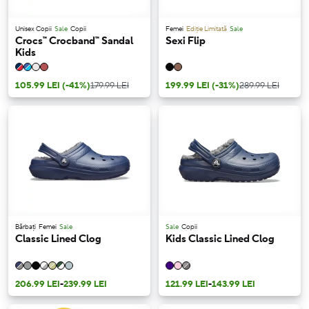
Unisex Copii
Sale
Copii
Femei
Ediție Limitată
Sale
Crocs™ Crocband™ Sandal
Sexi Flip
Kids
105.99 LEI
(-41%)
179.99 LEI
199.99 LEI
(-31%)
289.99 LEI
Bărbați
Femei
Sale
Sale
Copii
Classic Lined Clog
Kids Classic Lined Clog
206.99 LEI
-
239.99 LEI
121.99 LEI
-
143.99 LEI