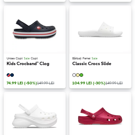
Unisex Copii
Sale
Copii
Bărbați
Femei
Sale
Kids Crocband™ Clog
Classic Crocs Slide
74.99 LEI
(-50%)
149.99 LEI
104.99 LEI
(-30%)
149.99 LEI