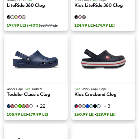
LiteRide 360 Clog
Kids LiteRide 360 Clog
197.99 LEI
(-40%)
329.99 LEI
124.99 LEI
-
174.99 LEI
Unisex Copii
Sale
Toddler
Sale
Unisex Copii
Copii
Toddler Classic Clog
Kids Crocband Clog
+ 22
+ 3
105.99 LEI
-
179.99 LEI
160.99 LEI
-
229.99 LEI