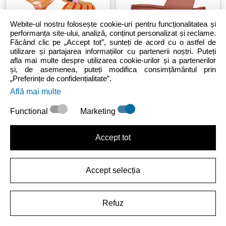
Webite-ul nostru folosește cookie-uri pentru funcționalitatea și
performanța site-ului, analiză, conținut personalizat și reclame.
Făcând clic pe „Accept tot”, sunteți de acord cu o astfel de
utilizare și partajarea informațiilor cu partenerii noștri. Puteți
Unisex Copii
Sale
Toddler
Femei
Sale
afla mai multe despre utilizarea cookie-urilor și a partenerilor
Toddler Isabella Charm
Brooklyn Slide
și, de asemenea, puteți modifica consimțământul prin
Sandal
„Preferințe de confidențialitate”.
Află mai multe
94.99 LEI
(-53%)
199.99 LEI
161.99 LEI
(-42%)
279.99 LEI
Functional
Marketing
Accept tot
Accept selecția
Femei
Sale
Sale
Femei
Refuz
Classic Platform Retro
Brooklyn Flip
Resort Flip