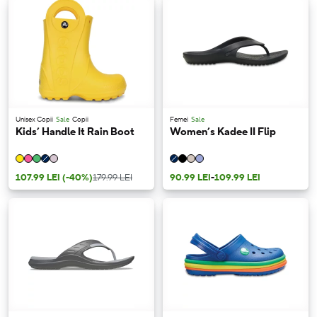
Unisex Copii
Sale
Copii
Femei
Sale
Kids’ Handle It Rain Boot
Women’s Kadee II Flip
107.99 LEI
(-40%)
179.99 LEI
90.99 LEI
-
109.99 LEI