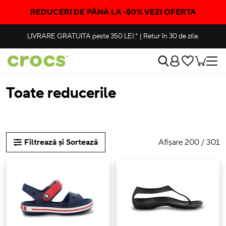
REDUCERI DE PÂNĂ LA -50% VEZI OFERTA
LIVRARE GRATUITA
peste 350 LEI.*
|
Retur în 30 de zile.
Toate reducerile
Afișare 200 / 301
Filtrează și Sortează