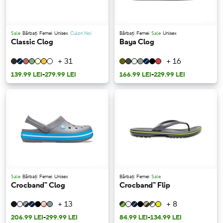
Sale
Bărbați
Femei
Unisex
Culori Noi
Bărbați
Femei
Sale
Unisex
Classic Clog
Baya Clog
+ 31
+ 16
139.99 LEI
-
279.99 LEI
166.99 LEI
-
229.99 LEI
Sale
Bărbați
Femei
Unisex
Bărbați
Femei
Sale
Crocband™ Clog
Crocband™ Flip
+ 13
+ 8
206.99 LEI
-
299.99 LEI
84.99 LEI
-
134.99 LEI