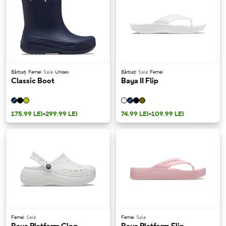
Bărbați
Femei
Sale
Unisex
Bărbați
Sale
Femei
Classic Boot
Baya II Flip
175.99 LEI
-
299.99 LEI
74.99 LEI
-
109.99 LEI
Femei
Sale
Femei
Sale