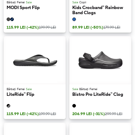
Bărbați
Femei
Sale
Sale
Copii
MODI Sport Flip
Kids Crocband™ Rainbow
Band Clogs
115.99 LEI
(-42%)
199.99 LEI
89.99 LEI
(-50%)
179.99 LEI
Bărbați
Femei
Sale
Sale
Bărbați
Femei
LiteRide™ Flip
Bistro Pro LiteRide™ Clog
115.99 LEI
(-42%)
199.99 LEI
206.99 LEI
(-31%)
299.99 LEI