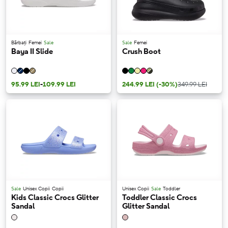
Bărbați
Femei
Sale
Sale
Femei
Baya II Slide
Crush Boot
95.99 LEI
-
109.99 LEI
244.99 LEI
(-30%)
349.99 LEI
Sale
Unisex Copii
Copii
Unisex Copii
Sale
Toddler
Kids Classic Crocs Glitter
Toddler Classic Crocs
Sandal
Glitter Sandal