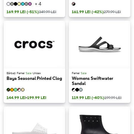
+ 4
169.99 LEI
(-51%)
349.99 LEI
161.99 LEI
(-42%)
279.99 LEI
Bărbați
Femei
Sale
Unisex
Femei
Sale
Baya Seasonal Printed Clog
Womens Swiftwater
Sandal
144.99 LEI
-
199.99 LEI
119.99 LEI
(-40%)
199.99 LEI