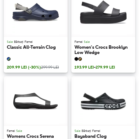
Sale
Bărbați
Femei
Femei
Sale
Classic All-Terrain Clog
Women’s Crocs Brooklyn
Low Wedge
209.99 LEI
(-30%)
299.99 LEI
193.99 LEI
-
279.99 LEI
Femei
Sale
Sale
Bărbați
Femei
Womens Crocs Serena
Bayaband Clog