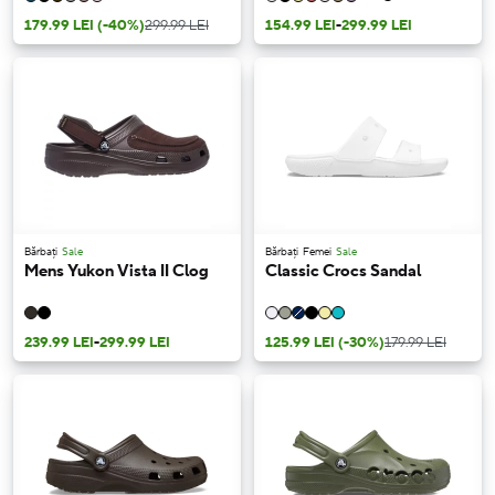
179.99 LEI
(-40%)
299.99 LEI
154.99 LEI
-
299.99 LEI
Bărbați
Sale
Bărbați
Femei
Sale
Mens Yukon Vista II Clog
Classic Crocs Sandal
239.99 LEI
-
299.99 LEI
125.99 LEI
(-30%)
179.99 LEI