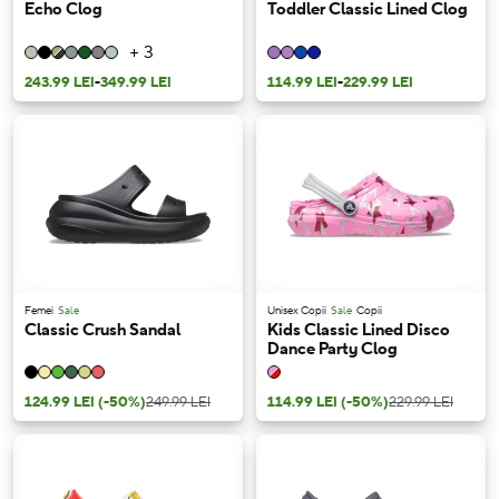
Echo Clog
Toddler Classic Lined Clog
+ 3
243.99 LEI
-
349.99 LEI
114.99 LEI
-
229.99 LEI
Femei
Sale
Unisex Copii
Sale
Copii
Classic Crush Sandal
Kids Classic Lined Disco
Dance Party Clog
124.99 LEI
(-50%)
249.99 LEI
114.99 LEI
(-50%)
229.99 LEI