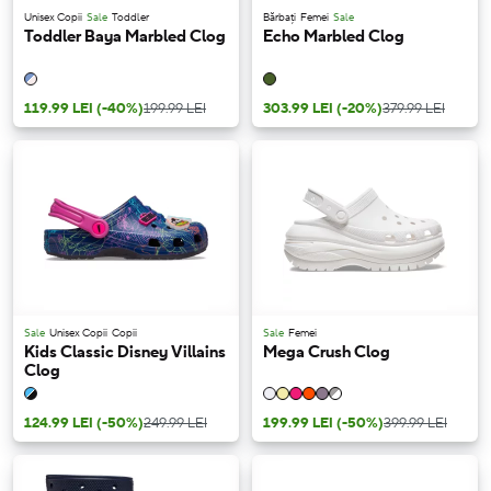
Unisex Copii
Sale
Toddler
Bărbați
Femei
Sale
Toddler Baya Marbled Clog
Echo Marbled Clog
119.99 LEI
(-40%)
199.99 LEI
303.99 LEI
(-20%)
379.99 LEI
Sale
Unisex Copii
Copii
Sale
Femei
Kids Classic Disney Villains
Mega Crush Clog
Clog
124.99 LEI
(-50%)
249.99 LEI
199.99 LEI
(-50%)
399.99 LEI