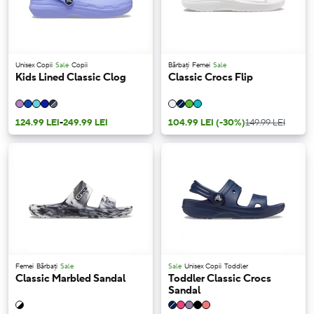
Unisex Copii
Sale
Copii
Bărbați
Femei
Sale
Kids Lined Classic Clog
Classic Crocs Flip
124.99 LEI
-
249.99 LEI
104.99 LEI
(-30%)
149.99 LEI
Femei
Bărbați
Sale
Sale
Unisex Copii
Toddler
Classic Marbled Sandal
Toddler Classic Crocs
Sandal