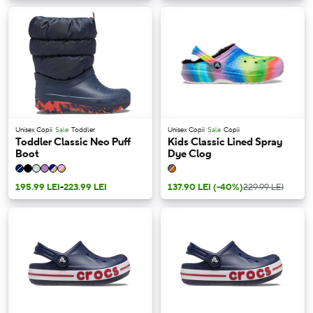
Unisex Copii
Sale
Toddler
Unisex Copii
Sale
Copii
Toddler Classic Neo Puff
Kids Classic Lined Spray
Boot
Dye Clog
195.99 LEI
-
223.99 LEI
137.90 LEI
(-40%)
229.99 LEI