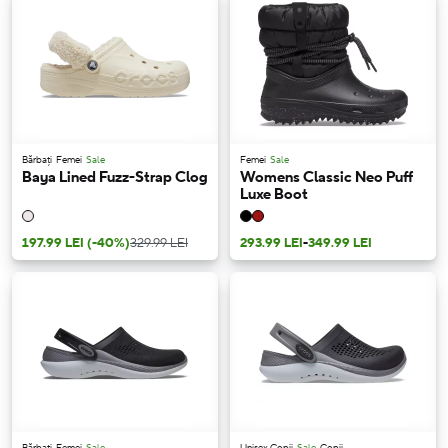
Bărbați
Femei
Sale
Femei
Sale
Baya Lined Fuzz-Strap Clog
Womens Classic Neo Puff
Luxe Boot
197.99 LEI
(-40%)
329.99 LEI
293.99 LEI
-
349.99 LEI
Bărbați
Femei
Sale
Unisex Copii
Sale
Copii