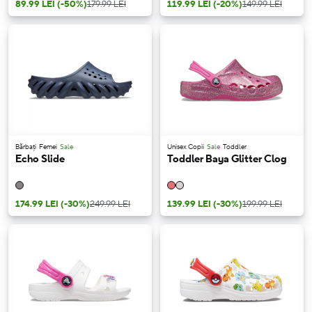
89.99 LEI
(-50%)
179.99 LEI
119.99 LEI
(-20%)
149.99 LEI
Bărbați
Femei
Sale
Unisex Copii
Sale
Toddler
Echo Slide
Toddler Baya Glitter Clog
174.99 LEI
(-30%)
249.99 LEI
139.99 LEI
(-30%)
199.99 LEI