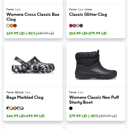
Femei
Sale
Femei
Sale
Unisex
Womens Crocs Classic Bae
Classic Glitter Clog
Clog
169.99 LEI
(-51%)
349.99 LEI
214.99 LEI
-
279.99 LEI
Femei
Bărbați
Sale
Femei
Sale
Baya Marbled Clog
Womens Classic Neo Puff
Shorty Boot
166.99 LEI
-
199.99 LEI
279.99 LEI
(-30%)
399.99 LEI