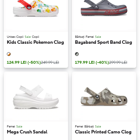
Unisex Copii
Sale
Copii
Bărbați
Femei
Sale
Kids Classic Pokemon Clog
Bayaband Sport Band Clog
124.99 LEI
(-50%)
249.99 LEI
179.99 LEI
(-40%)
299.99 LEI
Femei
Sale
Femei
Bărbați
Sale
Mega Crush Sandal
Classic Printed Camo Clog