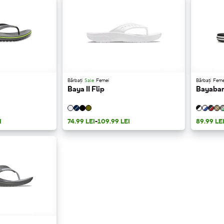
Bărbați
Sale
Femei
Bărbați
Feme
Baya II Flip
Bayaban
I
74.99 LEI
-
109.99 LEI
89.99 LE