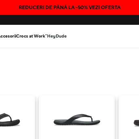
REDUCERI DE PÂNĂ LA -50% VEZI OFERTA
Accesorii
Crocs at Work™
HeyDude