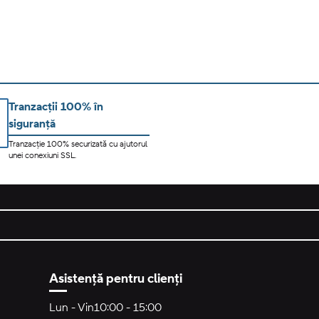
Tranzacții 100% în
siguranță
Tranzacție 100% securizată cu ajutorul
unei conexiuni SSL.
Asistență pentru clienți
Lun - Vin
10:00 - 15:00