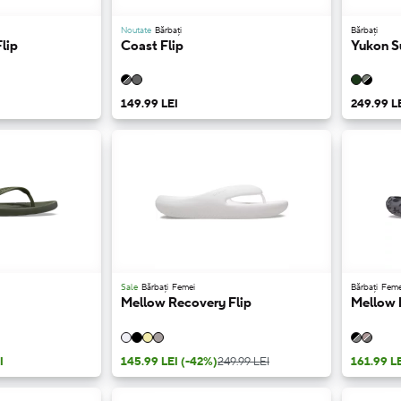
Noutate
Bărbați
Bărbați
Flip
Coast Flip
Yukon Su
149.99 LEI
249.99 L
Sale
Bărbați
Femei
Bărbați
Feme
Mellow Recovery Flip
Mellow 
I
145.99 LEI
(-42%)
249.99 LEI
161.99 L