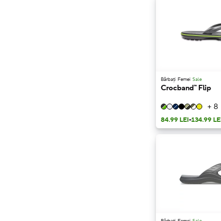
Bărbați
Femei
Sale
Crocband™ Flip
+ 8
84.99 LEI
-
134.99 LE
Bărbați
Femei
Sale