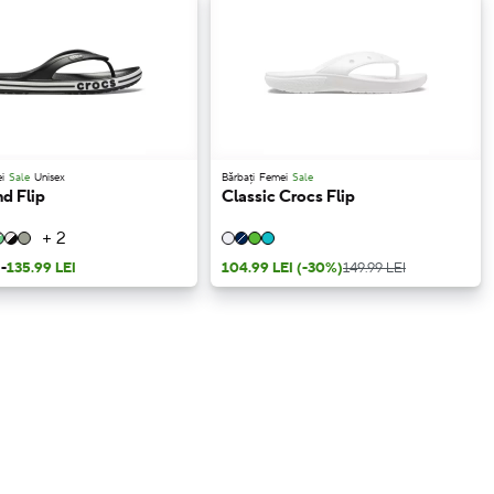
i
Sale
Unisex
Bărbați
Femei
Sale
d Flip
Classic Crocs Flip
+ 2
I
-
135.99 LEI
104.99 LEI
(-30%)
149.99 LEI