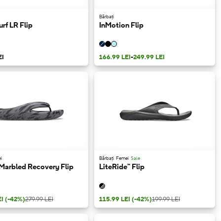
Bărbați
rf LR Flip
InMotion Flip
EI
166.99 LEI
-
249.99 LEI
i
Bărbați
Femei
Sale
Marbled Recovery Flip
LiteRide™ Flip
EI
(-42%)
279.99 LEI
115.99 LEI
(-42%)
199.99 LEI