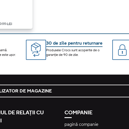
9.99 LEI
30 de zile pentru returnare
lemă.
Produsele Crocs sunt acoperite de o
 este ușor.
garanție de 90 de zile.
LIZATOR DE MAGAZINE
UL DE RELAȚII CU
COMPANIE
I
pagină companie