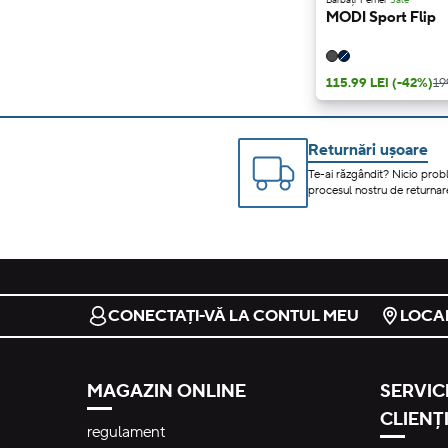
MODI Sport Flip
115.99 LEI
(-42%)
19
Returnări ușoare
Te-ai răzgândit? Nicio prob
procesul nostru de returnare
CONECTAȚI-VĂ LA CONTUL MEU
LOCA
MAGAZIN ONLINE
SERVICI
CLIENȚI
regulament