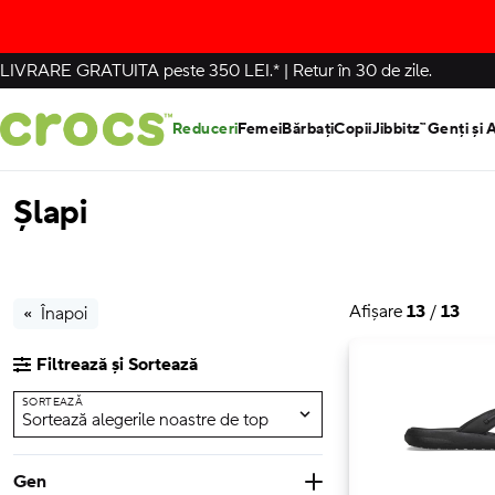
LIVRARE GRATUITA
peste 350 LEI.*
|
Retur în 30 de zile.
Reduceri
Femei
Bărbați
Copii
Jibbitz™
Genți și 
Șlapi
Afișare
13
/
13
Înapoi
Filtrează și Sortează
SORTEAZĂ
Sortează alegerile noastre de top
Gen