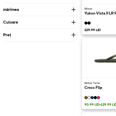
Femei
Bărbați
Unisex
mărimea
Bărbați
Yukon Vista II LR 
36-37
37-38
38-39
39-40
Culoare
41-42
42-43
43-44
45-46
229.99 LEI
Beige
Neutral
White
Preț
46-47
48-49
Yellow
Light Blue
Pink
De la
Către
LEI
LEI
Black
Grey
Brown
Blue
Green
Multi color
74.99 LEI
249.99 LEI
Bărbați
Femei
Crocs Flip
90.99 LEI
-
129.99 LE