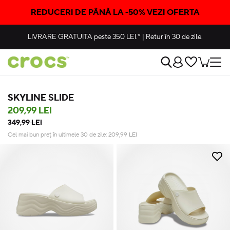
REDUCERI DE PÂNĂ LA -50% VEZI OFERTA
LIVRARE GRATUITA
peste 350 LEI.*
|
Retur în 30 de zile.
SKYLINE SLIDE
209,99 LEI
349,99 LEI
Cel mai bun preț în ultimele 30 de zile:
209,99
LEI