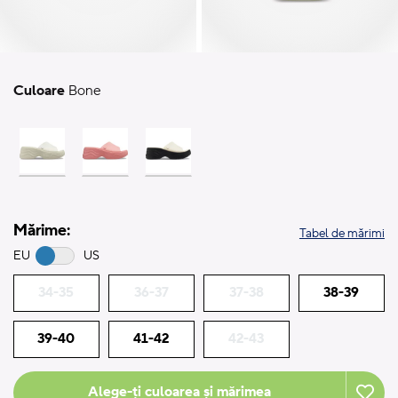
Culoare
Bone
Mărime:
Tabel de mărimi
EU
US
34-35
36-37
37-38
38-39
39-40
41-42
42-43
Alege-ți culoarea și mărimea