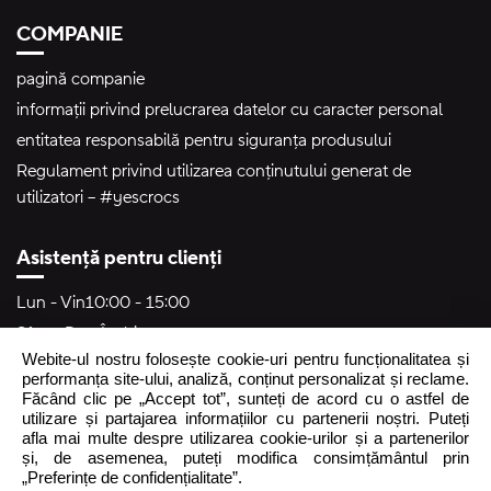
COMPANIE
pagină companie
informații privind prelucrarea datelor cu caracter personal
entitatea responsabilă pentru siguranța produsului
Regulament privind utilizarea conținutului generat de
utilizatori – #yescrocs
Asistență pentru clienți
Lun - Vin
10:00 - 15:00
Sâm - Dum
Închis
Webite-ul nostru folosește cookie-uri pentru funcționalitatea și
crocs.ro@intersocks.pl
performanța site-ului, analiză, conținut personalizat și reclame.
Făcând clic pe „Accept tot”, sunteți de acord cu o astfel de
40
utilizare și partajarea informațiilor cu partenerii noștri. Puteți
afla mai multe despre utilizarea cookie-urilor și a partenerilor
și, de asemenea, puteți modifica consimțământul prin
Trimite
„Preferințe de confidențialitate”.