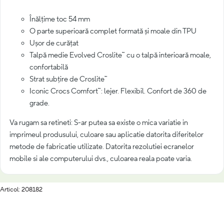
Înălțime toc 54 mm
O parte superioară complet formată și moale din TPU
Ușor de curățat
Talpă medie Evolved Croslite™ cu o talpă interioară moale,
confortabilă
Strat subțire de Croslite™
Iconic Crocs Comfort™: lejer. Flexibil. Confort de 360 de
grade.
Va rugam sa retineti: S-ar putea sa existe o mica variatie in
imprimeul produsului, culoare sau aplicatie datorita diferitelor
metode de fabricatie utilizate. Datorita rezolutiei ecranelor
mobile si ale computerului dvs., culoarea reala poate varia.
Articol: 208182