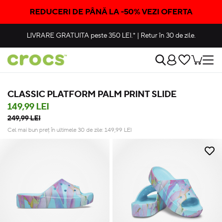
REDUCERI DE PÂNĂ LA -50% VEZI OFERTA
LIVRARE GRATUITA
peste 350 LEI.*
|
Retur în 30 de zile.
CLASSIC PLATFORM PALM PRINT SLIDE
149,99 LEI
249,99 LEI
Cel mai bun preț în ultimele 30 de zile:
149,99
LEI