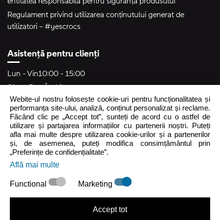
entitatea responsabilă pentru siguranța produsului
Regulament privind utilizarea conținutului generat de
utilizatori – #yescrocs
Asistență pentru clienți
Lun - Vin
10:00 - 15:00
Sâm - Dum
Închis
Webite-ul nostru folosește cookie-uri pentru funcționalitatea și
crocs.ro@intersocks.pl
performanța site-ului, analiză, conținut personalizat și reclame.
Făcând clic pe „Accept tot”, sunteți de acord cu o astfel de
40
utilizare și partajarea informațiilor cu partenerii noștri. Puteți
afla mai multe despre utilizarea cookie-urilor și a partenerilor
și, de asemenea, puteți modifica consimțământul prin
Trimite
„Preferințe de confidențialitate”.
Află mai multe
Accept
Politica de Confidențialitate
.
Functional
Marketing
Accept tot