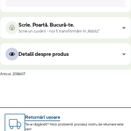
Scrie. Poartă. Bucură-te.
Scrie un cuvânt – noi îl transformăm în Jibbitz™
Detalii despre produs
Articol: 208607
Returnări ușoare
Te-ai răzgândit? Nicio problemă. procesul nostru de returnare este
ușor.