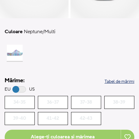
Culoare
Neptune/Multi
Mărime:
Tabel de mărimi
EU
US
34-35
36-37
37-38
38-39
39-40
41-42
42-43
Alege-ți culoarea și mărimea