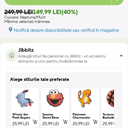
249,99 LEI
149,99 LEI
(40%)
Culoare:
Neptune/Multi
Mărime:
selectați mărimea
Notifică despre disponibilitate sau verifică în magazine
Jibbitz
Adaugă stilul tău personal cu Jibbitz – un accesoriu
distractiv și unic pentru încălțămintea ta.
Alege stilurile tale preferate
Winnie the
Sesame
Pokemon
Textured
Pooh Eeyore
Street Elmo
Charmander
Basketball
25,99 LEI
25,99 LEI
25,99 LEI
25,99 LEI