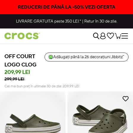
REDUCERI DE PÂNĂ LA -50% VEZI OFERTA
LIVRARE GRATUITA
peste 350 LEI.*
|
Retur în 30 de zile.
OFF COURT
Adăugați până la 26 decorațiuni Jibbitz™
LOGO CLOG
209,99 LEI
299,99 LEI
Cel mai bun preț în ultimele 30 de zile:
209,99
LEI