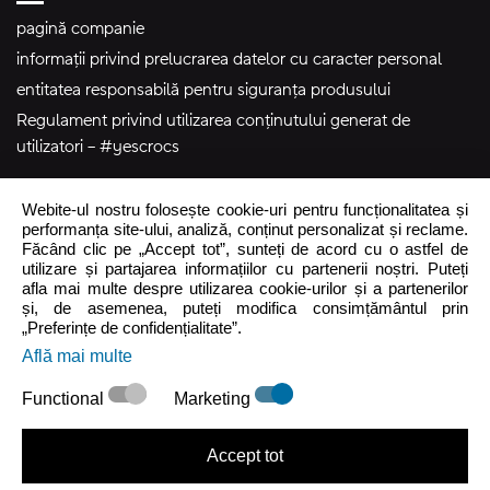
pagină companie
informații privind prelucrarea datelor cu caracter personal
entitatea responsabilă pentru siguranța produsului
Regulament privind utilizarea conținutului generat de
utilizatori – #yescrocs
Asistență pentru clienți
Webite-ul nostru folosește cookie-uri pentru funcționalitatea și
performanța site-ului, analiză, conținut personalizat și reclame.
Făcând clic pe „Accept tot”, sunteți de acord cu o astfel de
Lun - Vin
10:00 - 15:00
utilizare și partajarea informațiilor cu partenerii noștri. Puteți
Sâm - Dum
Închis
afla mai multe despre utilizarea cookie-urilor și a partenerilor
și, de asemenea, puteți modifica consimțământul prin
crocs.ro@intersocks.pl
„Preferințe de confidențialitate”.
Află mai multe
40
Functional
Marketing
Trimite
Accept tot
Accept
Politica de Confidențialitate
.