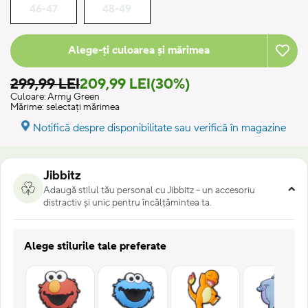
46-47
48-49
Alege-ți culoarea și mărimea
299,99 LEI
209,99 LEI
(30%)
Culoare:
Army Green
Mărime:
selectați mărimea
Notifică despre disponibilitate sau verifică în magazine
Jibbitz
Adaugă stilul tău personal cu Jibbitz – un accesoriu
distractiv și unic pentru încălțămintea ta.
Alege stilurile tale preferate