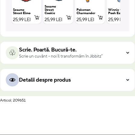
Sesame
Sesame
Street
Pokemon
Winnie the
Street Elmo
Cookie
Charmander
Pooh Eeyore
25,99 LEI
25,99 LEI
25,99 LEI
25,99 LEI
Scrie. Poartă. Bucură-te.
Scrie un cuvânt – noi îl transformăm în Jibbitz™
Detalii despre produs
Articol: 209651