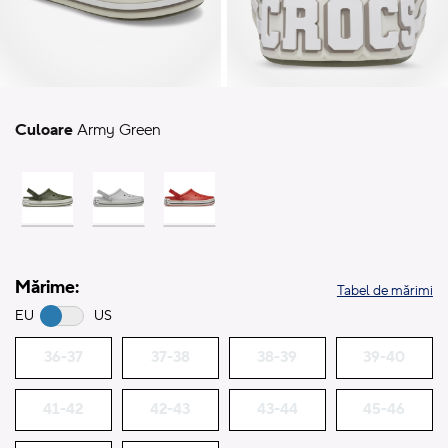
Culoare
Army Green
Mărime:
Tabel de mărimi
EU
US
36-37
37-38
38-39
39-40
41-42
42-43
43-44
45-46