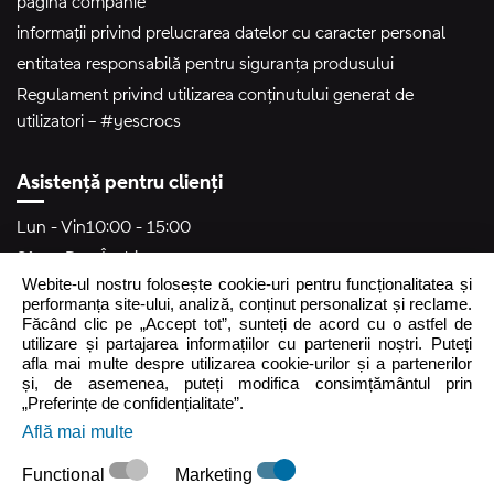
pagină companie
informații privind prelucrarea datelor cu caracter personal
entitatea responsabilă pentru siguranța produsului
Regulament privind utilizarea conținutului generat de
utilizatori – #yescrocs
Asistență pentru clienți
Lun - Vin
10:00 - 15:00
Sâm - Dum
Închis
Webite-ul nostru folosește cookie-uri pentru funcționalitatea și
crocs.ro@intersocks.pl
performanța site-ului, analiză, conținut personalizat și reclame.
Făcând clic pe „Accept tot”, sunteți de acord cu o astfel de
40
utilizare și partajarea informațiilor cu partenerii noștri. Puteți
afla mai multe despre utilizarea cookie-urilor și a partenerilor
și, de asemenea, puteți modifica consimțământul prin
Trimite
„Preferințe de confidențialitate”.
Află mai multe
Accept
Politica de Confidențialitate
.
Functional
Marketing