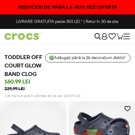
REDUCERI DE PÂNĂ LA -50% VEZI OFERTA
LIVRARE GRATUITA
peste 350 LEI.*
|
Retur în 30 de zile.
TODDLER OFF
Adăugați până la 26 decorațiuni Jibbitz™
COURT GLOW
BAND CLOG
160,99 LEI
229,99 LEI
Cel mai bun preț în ultimele 30 de zile:
160,99
LEI