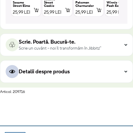
Sesame
Street
Pokemon
Winnie the
Street Elmo
Cookie
Charmander
Pooh Eeyore
25,99 LEI
25,99 LEI
25,99 LEI
25,99 LEI
Scrie. Poartă. Bucură-te.
Scrie un cuvânt – noi îl transformăm în Jibbitz™
Detalii despre produs
Articol: 209716