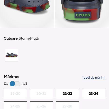
Culoare
Storm/Multi
Mărime:
Tabel de mărimi
EU
US
19-20
20-21
22-23
23-24
24-25
25-26
27-28