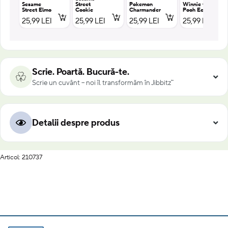
Sesame
Street
Pokemon
Winnie the
Street Elmo
Cookie
Charmander
Pooh Eeyore
25,99 LEI
25,99 LEI
25,99 LEI
25,99 LEI
Scrie. Poartă. Bucură-te.
Scrie un cuvânt – noi îl transformăm în Jibbitz™
Detalii despre produs
Articol: 210737