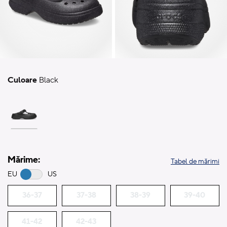
Culoare
Black
Mărime:
Tabel de mărimi
EU
US
36-37
37-38
38-39
39-40
41-42
42-43