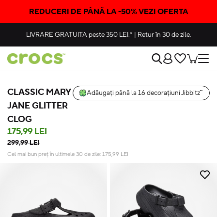
REDUCERI DE PÂNĂ LA -50% VEZI OFERTA
LIVRARE GRATUITA
peste 350 LEI.*
|
Retur în 30 de zile.
CLASSIC MARY
Adăugați până la 16 decorațiuni Jibbitz™
JANE GLITTER
CLOG
175,99 LEI
299,99 LEI
Cel mai bun preț în ultimele 30 de zile:
175,99
LEI