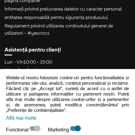
pagină companie
informații privind prelucrarea datelor cu caracter personal
entitatea responsabilă pentru siguranța produsului
Regulament privind utilizarea conținutului generat de
utilizatori – #yescrocs
Asistență pentru clienți
Lun - Vin
10:00 - 15:00
Sâm - Dum
Închis
Webite-ul nostru folosește cookie-uri pentru funcționalitatea și
crocs.ro@intersocks.pl
performanța site-ului, analiză, conținut personalizat și reclame.
Făcând clic pe „Accept tot”, sunteți de acord cu o astfel de
40
utilizare și partajarea informațiilor cu partenerii noștri. Puteți
afla mai multe despre utilizarea cookie-urilor și a partenerilor
și, de asemenea, puteți modifica consimțământul prin
Trimite
„Preferințe de confidențialitate”.
Află mai multe
Accept
Politica de Confidențialitate
.
Functional
Marketing