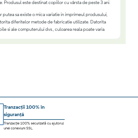
e. Produsul este destinat copiilor cu vârsta de peste 3 ani.
ar putea sa existe o mica variatie in imprimeul produsului,
orita diferitelor metode de fabricatie utilizate. Datorita
ile si ale computerului dvs., culoarea reala poate varia.
Tranzacții 100% în
siguranță
Tranzacție 100% securizată cu ajutorul
unei conexiuni SSL.