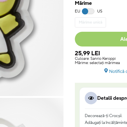
Mărime
EU
US
Mărime unică
Al
25,99 LEI
Culoare:
Sanrio Keroppi
Mărime:
selectați mărimea
Notifică 
Detalii desp
Decorează-ți Crocșii.
Adăugați la încălțăminte