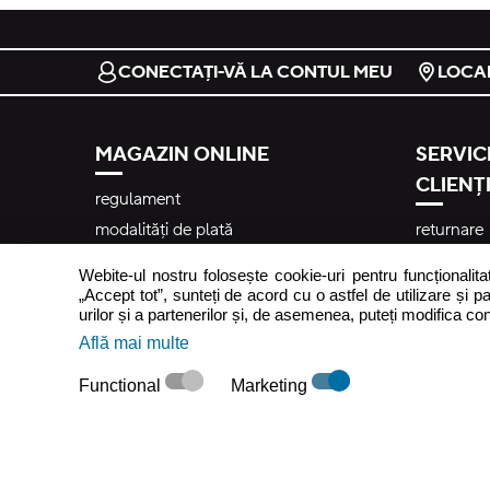
CONECTAȚI-VĂ LA CONTUL MEU
LOCA
MAGAZIN ONLINE
SERVICI
CLIENȚI
regulament
modalități de plată
returnare
costuri și termene de livrare
întrebări 
Webite-ul nostru folosește cookie-uri pentru funcționalita
tabel de mărimi
contact
„Accept tot”, sunteți de acord cu o astfel de utilizare și pa
urilor și a partenerilor și, de asemenea, puteți modifica co
reclamații
Află mai multe
newslette
Functional
Marketing