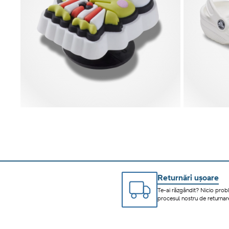
Returnări ușoare
Te-ai răzgândit? Nicio prob
procesul nostru de returnare