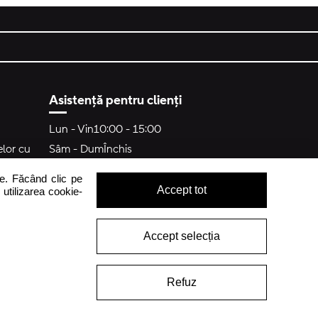
Asistență pentru clienți
Lun - Vin
10:00 - 15:00
elor cu
Sâm - Dum
Închis
crocs.ro@intersocks.pl
me. Făcând clic pe
guranța
Accept tot
 utilizarea cookie-
40
ținutului
Accept selecția
s
Trimite
Accept
Politica de Confidențialitate
.
Refuz