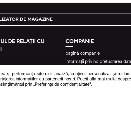
LIZATOR DE MAGAZINE
UL DE RELAȚII CU
COMPANIE
I
pagină companie
informații privind prelucrarea dat
caracter personal
frecvente
tea și performanța site-ului, analiză, conținut personalizat și recla
entitatea responsabilă pentru si
rtajarea informațiilor cu partenerii noștri. Puteți afla mai multe despre
produsului
nsimțământul prin „Preferințe de confidențialitate”.
Regulament privind utilizarea con
r
generat de utilizatori – #yescroc