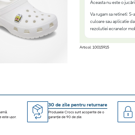
Aceasta nu este o jucări
Va rugam sa retineti: S-
culoare sau aplicatie dat
rezolutiei ecranelor mob
Articol: 10015915
30 de zile pentru returnare
lemă.
Produsele Crocs sunt acoperite de o
 este ușor.
garanție de 90 de zile.