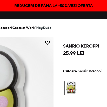
REDUCERI DE PÂNĂ LA -50% VEZI OFERTA
Accesorii
Crocs at Work™
HeyDude
SANRIO KEROPPI
25,99 LEI
Culoare
Sanrio Keroppi