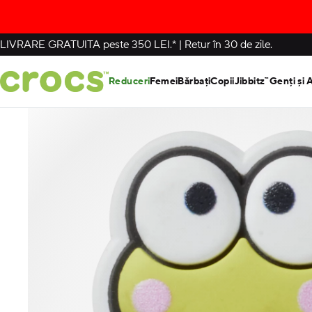
LIVRARE GRATUITA
peste 350 LEI.*
|
Retur în 30 de zile.
Reduceri
Femei
Bărbați
Copii
Jibbitz™
Genți și 