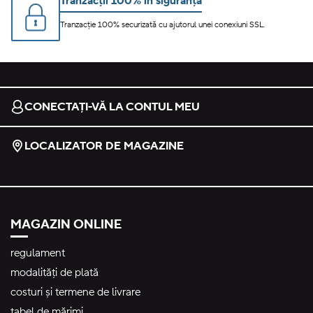
Tranzacții 100% în siguranță
Tranzacție 100% securizată cu ajutorul unei conexiuni SSL.
CONECTAȚI-VĂ LA CONTUL MEU
LOCALIZATOR DE MAGAZINE
MAGAZIN ONLINE
regulament
modalități de plată
costuri și termene de livrare
tabel de mărimi