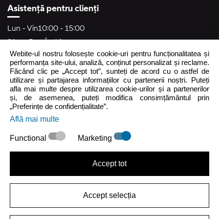
Asistență pentru clienți
Lun - Vin
10:00 - 15:00
Sâm - Dum
Închis
Webite-ul nostru folosește cookie-uri pentru funcționalitatea și
crocs.ro@intersocks.pl
performanța site-ului, analiză, conținut personalizat și reclame.
Făcând clic pe „Accept tot”, sunteți de acord cu o astfel de
40
utilizare și partajarea informațiilor cu partenerii noștri. Puteți
afla mai multe despre utilizarea cookie-urilor și a partenerilor
și, de asemenea, puteți modifica consimțământul prin
Trimite
„Preferințe de confidențialitate”.
Află mai multe
Accept
Politica de Confidențialitate
.
Functional
Marketing
Accept tot
Accept selecția
|