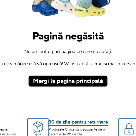
Pagină negăsită
Nu am putut găsi pagina pe care o căutați.
ți dezamăgirea să vă oprească! Vă așteaptă lucruri și mai interesante
Mergi la pagina principală
30 de zile pentru returnare
lemă.
Produsele Crocs sunt acoperite de o
 este ușor.
garanție de 90 de zile.