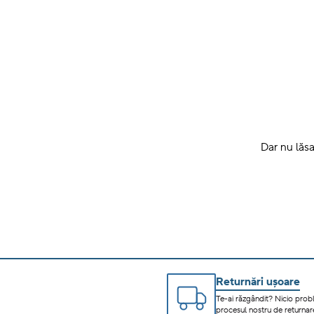
Dar nu lăsa
Returnări ușoare
Te-ai răzgândit? Nicio prob
procesul nostru de returnare