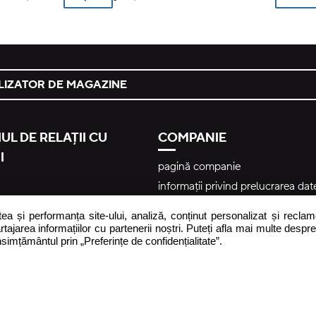
LIZATOR DE MAGAZINE
UL DE RELAȚII CU
COMPANIE
I
pagină companie
informații privind prelucrarea dat
caracter personal
frecvente
tea și performanța site-ului, analiză, conținut personalizat și recla
entitatea responsabilă pentru si
rtajarea informațiilor cu partenerii noștri. Puteți afla mai multe despre
produsului
nsimțământul prin „Preferințe de confidențialitate”.
Regulament privind utilizarea con
r
generat de utilizatori – #yescroc