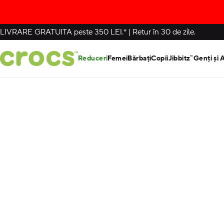
LIVRARE GRATUITA
peste 350 LEI.*
|
Retur în 30 de zile.
Reduceri
Femei
Bărbați
Copii
Jibbitz™
Genți și 