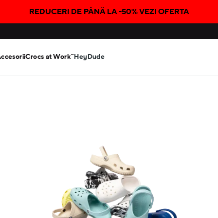
REDUCERI DE PÂNĂ LA -50% VEZI OFERTA
Accesorii
Crocs at Work™
HeyDude