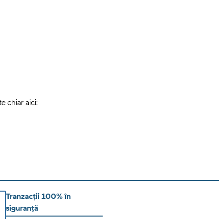
 chiar aici:
Tranzacții 100% în
siguranță