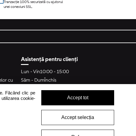
Tranzacție 100% securizată cu ajutorul
unei conexiuni SSL.
Asistență pentru clienți
Lun - Vin
10:00 - 15:00
elor cu
Sâm - Dum
Închis
crocs.ro@intersocks.pl
me. Făcând clic pe
guranța
Accept tot
 utilizarea cookie-
40
ținutului
Accept selecția
s
Trimite
Accept
Politica de Confidențialitate
.