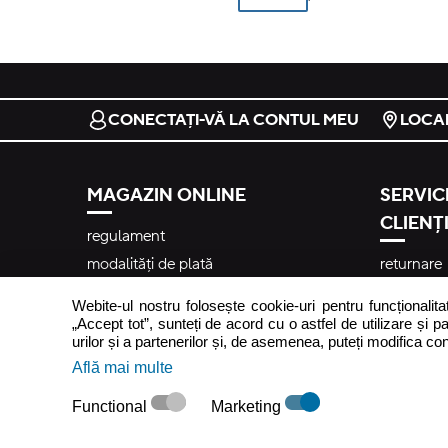
CONECTAȚI-VĂ LA CONTUL MEU
LOCA
MAGAZIN ONLINE
SERVICI
CLIENȚI
regulament
modalități de plată
returnare
costuri și termene de livrare
întrebări 
Webite-ul nostru folosește cookie-uri pentru funcționalita
tabel de mărimi
contact
„Accept tot”, sunteți de acord cu o astfel de utilizare și pa
urilor și a partenerilor și, de asemenea, puteți modifica co
reclamații
Află mai multe
newslette
Functional
Marketing