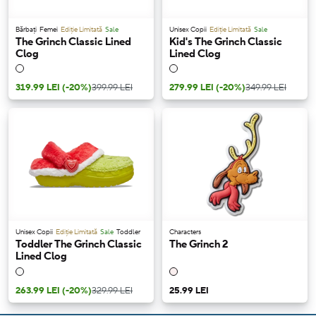
Bărbați
Femei
Ediție Limitată
Sale
Unisex Copii
Ediție Limitată
Sale
The Grinch Classic Lined
Kid's The Grinch Classic
Clog
Lined Clog
319.99 LEI
(-20%)
399.99 LEI
279.99 LEI
(-20%)
349.99 LEI
Unisex Copii
Ediție Limitată
Sale
Toddler
Characters
Toddler The Grinch Classic
The Grinch 2
Lined Clog
263.99 LEI
(-20%)
329.99 LEI
25.99 LEI