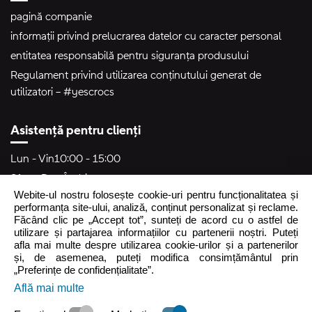
pagină companie
informații privind prelucrarea datelor cu caracter personal
entitatea responsabilă pentru siguranța produsului
Regulament privind utilizarea conținutului generat de
utilizatori – #yescrocs
Asistență pentru clienți
Lun - Vin
10:00 - 15:00
Sâm - Dum
Închis
Webite-ul nostru folosește cookie-uri pentru funcționalitatea și
crocs.ro@intersocks.pl
performanța site-ului, analiză, conținut personalizat și reclame.
Făcând clic pe „Accept tot”, sunteți de acord cu o astfel de
40
utilizare și partajarea informațiilor cu partenerii noștri. Puteți
afla mai multe despre utilizarea cookie-urilor și a partenerilor
și, de asemenea, puteți modifica consimțământul prin
Trimite
„Preferințe de confidențialitate”.
Află mai multe
Accept
Politica de Confidențialitate
.