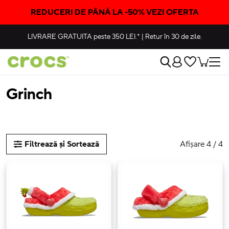
REDUCERI DE PÂNĂ LA -50% VEZI OFERTA
LIVRARE GRATUITA
peste 350 LEI.*
|
Retur în 30 de zile.
Grinch
Afișare 4 / 4
Filtrează și Sortează