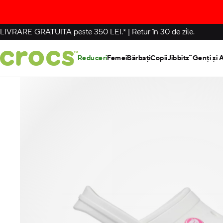
LIVRARE GRATUITA
peste 350 LEI.*
|
Retur în 30 de zile.
Reduceri
Femei
Bărbați
Copii
Jibbitz™
Genți și 