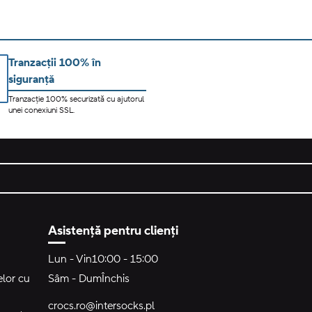
Tranzacții 100% în
siguranță
Tranzacție 100% securizată cu ajutorul
unei conexiuni SSL.
Asistență pentru clienți
Lun - Vin
10:00 - 15:00
elor cu
Sâm - Dum
Închis
crocs.ro@intersocks.pl