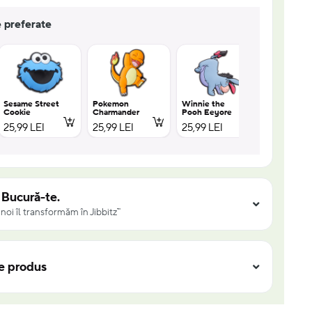
e preferate
Sesame Street
Pokemon
Winnie the
Cookie
Charmander
Pooh Eeyore
Cartoon T
25,99 LEI
25,99 LEI
25,99 LEI
25,99 LEI
. Bucură-te.
noi îl transformăm în Jibbitz™
re produs