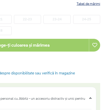
Tabel de mărimi
21
22-23
23-24
24-25
28
ege-ți culoarea și mărimea
despre disponibilitate sau verifică în magazine
personal cu Jibbitz – un accesoriu distractiv și unic pentru