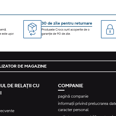
30 de zile pentru returnare
lemă.
Produsele Crocs sunt acoperite de o
 este ușor.
garanție de 90 de zile.
LIZATOR DE MAGAZINE
UL DE RELAȚII CU
COMPANIE
I
pagină companie
informații privind prelucrarea dat
caracter personal
frecvente