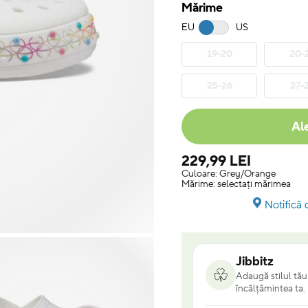
Mărime
EU
US
19-20
20-
25-26
27-
Al
229,99 LEI
Culoare:
Grey/Orange
Mărime:
selectați mărimea
Notifică 
Jibbitz
Adaugă stilul tău 
încălțămintea ta.