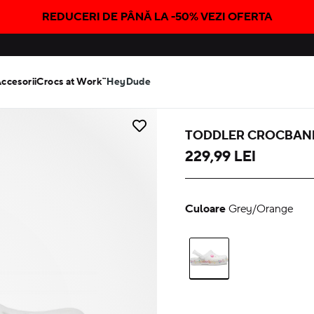
REDUCERI DE PÂNĂ LA -50% VEZI OFERTA
Accesorii
Crocs at Work™
HeyDude
TODDLER CROCBAND
229,99 LEI
Culoare
Grey/Orange