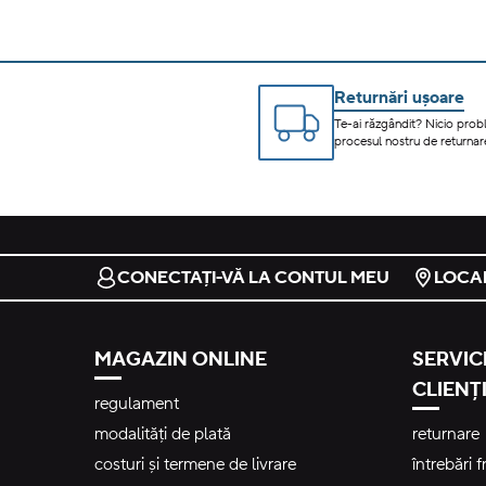
Returnări ușoare
Te-ai răzgândit? Nicio prob
procesul nostru de returnare
CONECTAȚI-VĂ LA CONTUL MEU
LOCA
MAGAZIN ONLINE
SERVICI
CLIENȚI
regulament
modalități de plată
returnare
costuri și termene de livrare
întrebări 