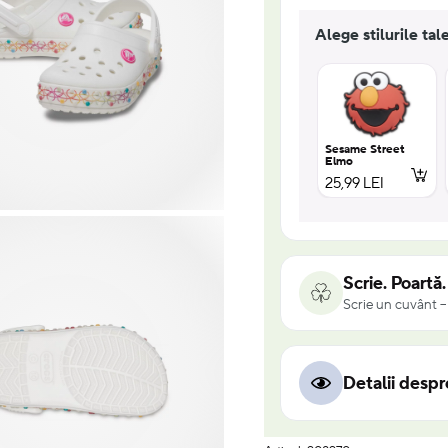
Alege stilurile tal
Sesame Street
Elmo
25,99 LEI
Scrie. Poartă
Scrie un cuvânt – 
Detalii desp