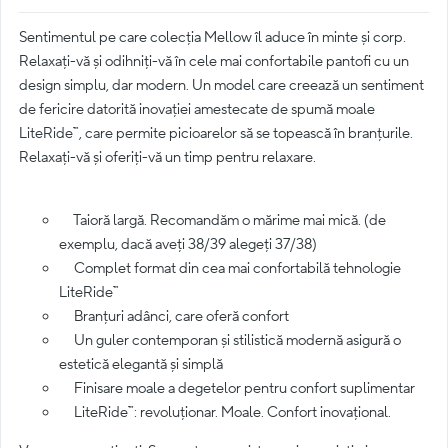
Sentimentul pe care colecția Mellow îl aduce în minte și corp.
Relaxați-vă și odihniți-vă în cele mai confortabile pantofi cu un
design simplu, dar modern. Un model care creează un sentiment
de fericire datorită inovației amestecate de spumă moale
LiteRide™, care permite picioarelor să se topească în branțurile.
Relaxați-vă și oferiți-vă un timp pentru relaxare.
Taioră largă. Recomandăm o mărime mai mică. (de
exemplu, dacă aveți 38/39 alegeți 37/38)
Complet format din cea mai confortabilă tehnologie
LiteRide™
Branțuri adânci, care oferă confort
Un guler contemporan și stilistică modernă asigură o
estetică elegantă și simplă
Finisare moale a degetelor pentru confort suplimentar
LiteRide™: revoluționar. Moale. Confort inovațional.