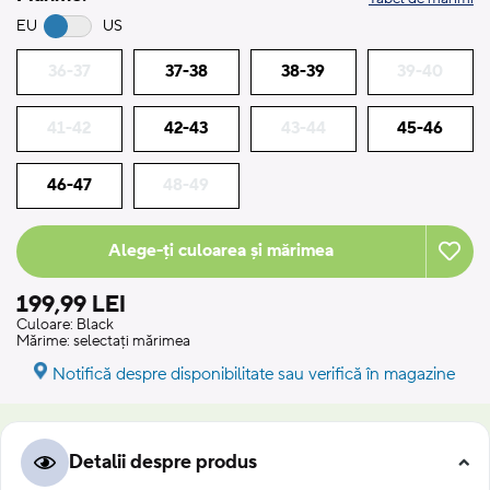
EU
US
36-37
37-38
38-39
39-40
41-42
42-43
43-44
45-46
46-47
48-49
Alege-ți culoarea și mărimea
199,99 LEI
Culoare:
Black
Mărime:
selectați mărimea
Notifică despre disponibilitate sau verifică în magazine
Detalii despre produs