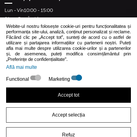
Lun - Vin
10:00 - 15:00
Sâm - Dum
Închis
Webite-ul nostru folosește cookie-uri pentru funcționalitatea și
crocs.ro@intersocks.pl
performanța site-ului, analiză, conținut personalizat și reclame.
Făcând clic pe „Accept tot”, sunteți de acord cu o astfel de
40
utilizare și partajarea informațiilor cu partenerii noștri. Puteți
afla mai multe despre utilizarea cookie-urilor și a partenerilor
și, de asemenea, puteți modifica consimțământul prin
Trimite
„Preferințe de confidențialitate”.
Află mai multe
Accept
Politica de Confidențialitate
.
Functional
Marketing
Accept tot
Accept selecția
|
Politica Privind Confidențialitatea
Termenii de Utilizare
Refuz