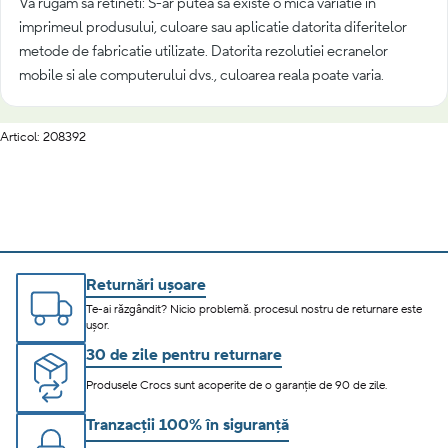
Va rugam sa retineti: S-ar putea sa existe o mica variatie in
imprimeul produsului, culoare sau aplicatie datorita diferitelor
metode de fabricatie utilizate. Datorita rezolutiei ecranelor
mobile si ale computerului dvs., culoarea reala poate varia.
Articol: 208392
Returnări ușoare
Te-ai răzgândit? Nicio problemă. procesul nostru de returnare este
ușor.
30 de zile pentru returnare
Produsele Crocs sunt acoperite de o garanție de 90 de zile.
Tranzacții 100% în siguranță