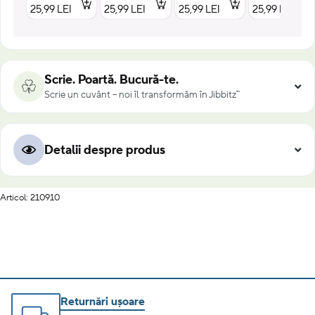
25,99 LEI
25,99 LEI
25,99 LEI
25,99 LEI
Scrie. Poartă. Bucură-te.
Scrie un cuvânt – noi îl transformăm în Jibbitz™
Detalii despre produs
Articol: 210910
Returnări ușoare