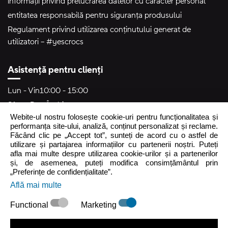
informații privind prelucrarea datelor cu caracter personal
entitatea responsabilă pentru siguranța produsului
Regulament privind utilizarea conținutului generat de
utilizatori – #yescrocs
Asistență pentru clienți
Lun - Vin
10:00 - 15:00
Sâm - Dum
Închis
Webite-ul nostru folosește cookie-uri pentru funcționalitatea și
crocs.ro@intersocks.pl
performanța site-ului, analiză, conținut personalizat și reclame.
Făcând clic pe „Accept tot”, sunteți de acord cu o astfel de
40
utilizare și partajarea informațiilor cu partenerii noștri. Puteți
afla mai multe despre utilizarea cookie-urilor și a partenerilor
și, de asemenea, puteți modifica consimțământul prin
Trimite
„Preferințe de confidențialitate”.
Află mai multe
Accept
Politica de Confidențialitate
.
Functional
Marketing