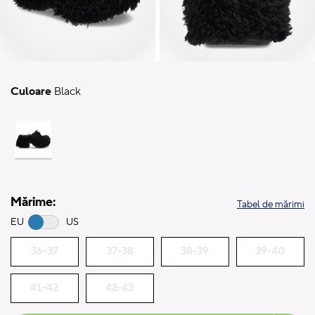
Culoare
Black
Mărime:
Tabel de mărimi
EU
US
36-37
37-38
38-39
39-40
41-42
42-43