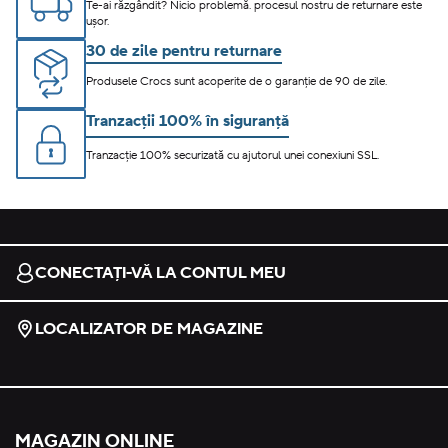
Te-ai răzgândit? Nicio problemă. procesul nostru de returnare este
ușor.
30 de zile pentru returnare
Produsele Crocs sunt acoperite de o garanție de 90 de zile.
Tranzacții 100% în siguranță
Tranzacție 100% securizată cu ajutorul unei conexiuni SSL.
CONECTAȚI-VĂ LA CONTUL MEU
LOCALIZATOR DE MAGAZINE
MAGAZIN ONLINE