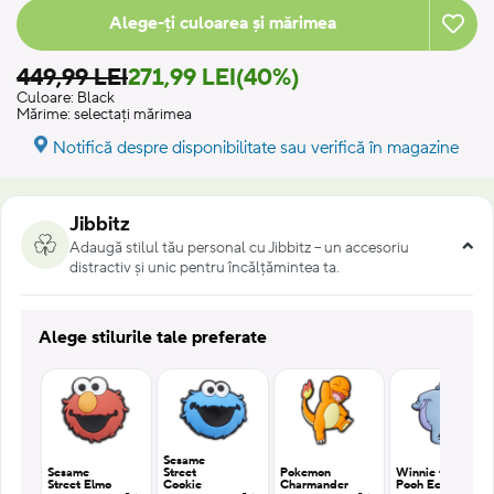
Alege-ți culoarea și mărimea
449,99 LEI
271,99 LEI
(40%)
Culoare:
Black
Mărime:
selectați mărimea
Notifică despre disponibilitate sau verifică în magazine
Jibbitz
Adaugă stilul tău personal cu Jibbitz – un accesoriu
distractiv și unic pentru încălțămintea ta.
Alege stilurile tale preferate
Sesame
Sesame
Street
Pokemon
Winnie the
Street Elmo
Cookie
Charmander
Pooh Eeyore