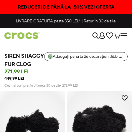
REDUCERI DE PÂNĂ LA -50% VEZI OFERTA
LIVRARE GRATUITA
peste 350 LEI.*
|
Retur în 30 de zile.
SIREN SHAGGY
Adăugați până la 26 decorațiuni Jibbitz™
FUR CLOG
271,99 LEI
449,99 LEI
Cel mai bun preț în ultimele 30 de zile:
271,99
LEI